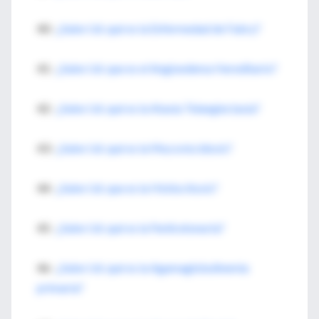
40-
¿Sabe Ud. qué es la Enfermedad de Fabry?
41-
¿Sabe Ud. que es el Angioedema Hereditario?
42-
¿Sabe Ud. qué es la Ataxia Telangiectasia?
43-
¿Sabe Ud. qué es la Mucoviscidosis?
44-
¿Sabe Ud. que es la Histiocitosis?
45-
¿Sabe Ud. qué es la Fenilcetonuria?
46-
¿Sabe Ud. qué es la Agamaglobulinemia
primaria?