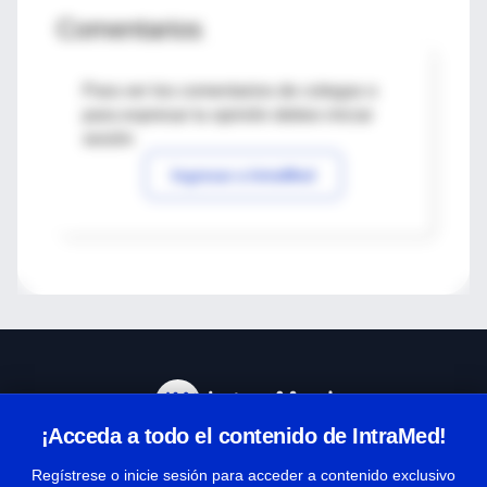
Comentarios
Para ver los comentarios de colegas o
para expresar tu opinión debes iniciar
sesión
Ingresar a IntraMed
¡Acceda a todo el contenido de IntraMed!
Centro de Ayuda
Regístrese o inicie sesión para acceder a contenido exclusivo