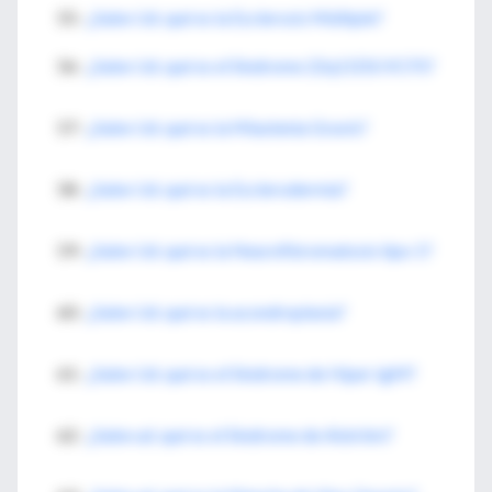
55-
¿Sabe Ud. qué es la Esclerosis Múltiple?
56-
¿Sabe Ud. qué es el Sindrome 22q11DS/VCFS?
57-
¿Sabe Ud. qué es la Miastenia Gravis?
58-
¿Sabe Ud. qué es la Esclerodermia?
59-
¿Sabe Ud. qué es la Neurofibromatosis tipo 1?
60-
¿Sabe Ud. qué es la acondroplasia?
61-
¿Sabe Ud. qué es el Síndrome de Hiper IgM?
62-
¿Sabe ud. qué es el Sindrome de
Alström?