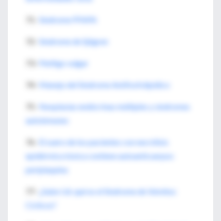
71-
Síndrome PFAPA
72-
Síndrome de Sjögren
73-
Pénfigo vulgar
74-
Manejo del Síndrome Antifosfolipídico
75-
Neoplasias endócrinas múltiples y sindromes
autoinmunes
76-
El suero de los pacientes con necrólisis
epidérmica tóxica contiene autoanticuerpos
periplaquina
77-
¿Sabe Ud. qué es el Sindrome de Vómitos
Cíclicos?