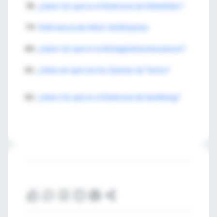
78-
¿Sabe Ud. qué es el Sindrome de Klinefelter?
79-
Deficiencia de Alfa1-Antitripsina
80-
¿Sabe Ud. qué es la linfangioleiomiomatosis?
81-
¿Sabe ud. qué son los Quistes de Tarlov?
82-
¿Sabe Ud. qué es el Síndrome de Sandberg?