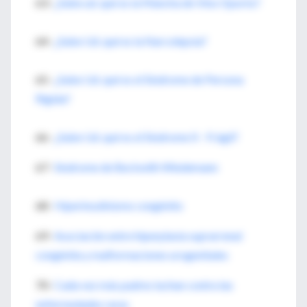
63-
¿Sabe ud. qué es la Mancha de Vino Oporto?
64-
¿Sabe Ud. qué es la Narcolepsia?
65-
¿Sabe Ud. qué es el Sindrome de Persona
Rígida?
66-
¿Sabe Ud. qué es el Sindrome X - Frágil?
67-
Sindrome de Beckwith Wiedemann
68-
Hiperinsulinismo congénito
69-
Asociación entre hiperplasia suprarrenal
congénita y malformaciones urogenitales
70-
Cada vez más padres luchan contra las
enfermedades raras