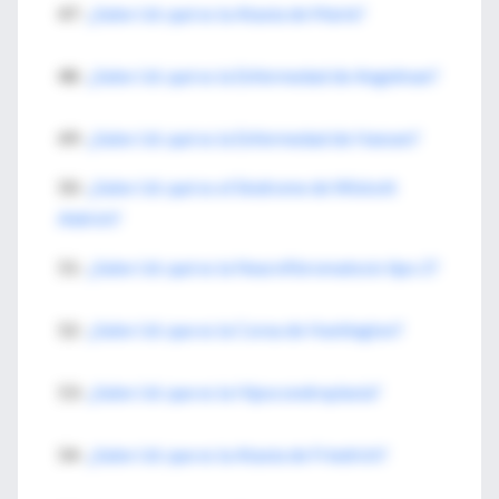
47-
¿Sabe Ud. qué es la Ataxia de Marie?
48-
¿Sabe Ud. qué es la Enfermedad de Angelman?
49-
¿Sabe Ud. qué es la Enfermedad de Hansen?
50-
¿Sabe Ud. qué es el Sindrome de Wiskott
Aldrich?
51-
¿Sabe Ud. qué es la Neurofibromatosis tipo 2?
52-
¿Sabe Ud. que es la Corea de Huntington?
53-
¿Sabe Ud. que es la Hipocondroplasia?
54-
¿Sabe Ud. que es la Ataxia de Friedrich?