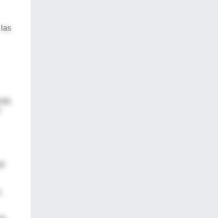
 las
ente
a
ad
,