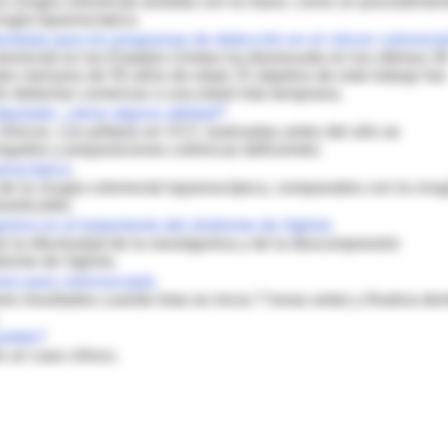
 la cirugía colorrectal asistida con la mano, como un procedimien
rugía laparoscópica
ndada para los programas de detección en el cáncer colorrecta
lorrectal en los Estados Unidos ha disminuido en los últimos 3
es menores de 50 años de edad. El objetivo de este trabajo fue
ión deberían comenzar a una edad más temprana.
ipulado: ¿tiene alguna utilidad?
 clínicos. Los pólipos en VCC realizadas antes del año se
ongados y preparaciones colónicas deficientes
paroscópica
de la cirugía colorrectal laparoscópica, comparados con la cirug
erticulitis.
gmina en el tratamiento del síndrome de Ogilvie
r la efectividad de la neostigmina y de la descompresión
drome de Ogilvie.
nes para colonoscopía
es resultados cuando ésta se inicia 7 horas antes y finaliza den
ertido?
 un caso clínico.