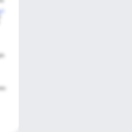
to
l?
0
ía
tro