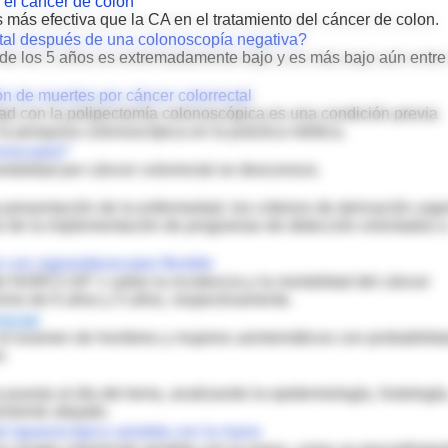
 el cáncer de colon
más efectiva que la CA en el tratamiento del cáncer de colon.
ctal después de una colonoscopía negativa?
 de los 5 años es extremadamente bajo y es más bajo aún entre
n de muertes por cáncer colorrectal
dad con la polipectomía colonoscópica es una condición previa
a pesquisa colonoscópica en la práctica médica.
onoscopía?
ortalidad por cáncer colorrectal se desconoce.
a presentación de la enfermedad, los criterios de derivación urg
to de la implementación de programas de detección orientados 
o con sigmoideoscopio flexible
el NORCCAP 1 sobre la incidencia y la mortalidad del cáncer
nimo de 6 años y 5 años, respectivamente.
rectal
: el examen de hombres y mujeres asintomáticos con probabilid
r.
a puesta al día del tema, analizando la epidemiología, histología
imiento alejado.
al laparoscópica asistida con la mano