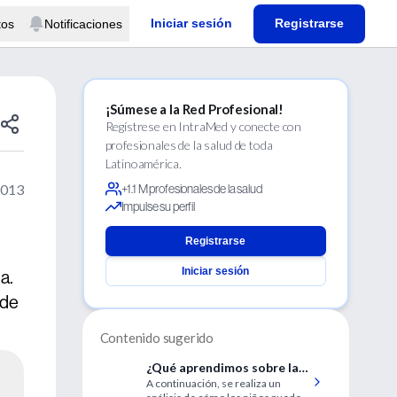
Iniciar sesión
Registrarse
tos
Notificaciones
¡Súmese a la Red Profesional!
Regístrese en IntraMed y conecte con
profesionales de la salud de toda
Latinoamérica.
2013
+1.1 M profesionales de la salud
Impulse su perfil
Registrarse
Iniciar sesión
a.
 de
Contenido sugerido
¿Qué aprendimos sobre la
A continuación, se realiza un
pancreatitis aguda en