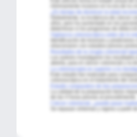
Este artículo revisa el estado actual de
mínimamente invasivo en la era de la ci
¿Es tiempo de disminuir la edad recome
Globalmente, la incidencia de cáncer co
años, pero ha aumentado en los pacient
determinar si los programas de detecc
Vigilancia colonoscópica antes de lo est
Identificación de lesiones y predictores
relacionaron con estudios previos prol
Resultados de la cirugía colorrectal la
Los autores investigaron los resultados 
abierta, para el cáncer colorrectal y la div
La colonoscopía es superior a la neosti
Este estudio fue realizado para compara
colonoscópica en el tratamiento del sín
Estudio comparativo de tres preparacio
La calidad de la preparación tiene mejor
de las 4 horas previas al procedimiento.
Cáncer colorrectal, ¿puede pasar inadv
Se repasan síntomas y signos a partir de