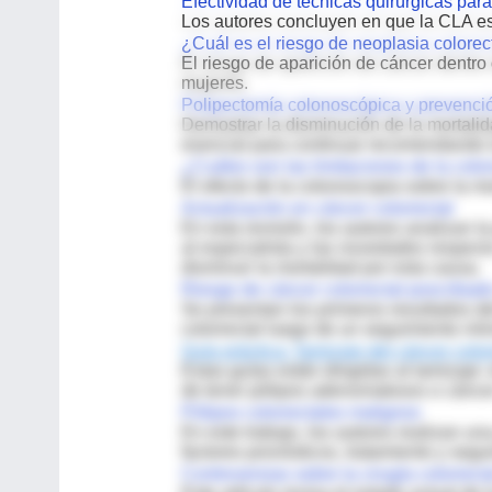
Efectividad de técnicas quirúrgicas para
Los autores concluyen en que la CLA es 
¿Cuál es el riesgo de neoplasia colore
El riesgo de aparición de cáncer dentro
mujeres.
Polipectomía colonoscópica y prevenció
Demostrar la disminución de la mortali
esencial para continuar recomendando l
¿Cuáles son las limitaciones de la col
El efecto de la colonoscopia sobre la m
Actualización en cáncer colorrectal
En esta revisión, los autores analizan l
al especialista y las novedades respec
disminuir la mortalidad por esta causa.
Riesgo de cáncer colorrectal poscribad
Se presentan los primeros resultados d
colorrectal luego de un seguimiento mí
Guía práctica: Tamizaje del cáncer color
Estas guías están dirigidas al tamizaje
de tener pólipos adenomatosos o cánce
Pólipos colorrectales malignos
En este trabajo, los autores realizan un
factores pronósticos, tratamiento y segu
Controversias sobre la cirugía colorrect