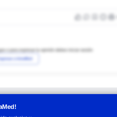
as o para expresar tu opinión debes iniciar sesión
ngresar a IntraMed
raMed!