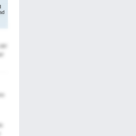
l
dad
 del
ad
no
do
r