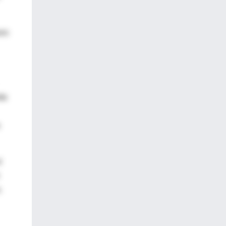
ero
lta
l
m