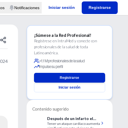
Iniciar sesión
Registrarse
tos
Notificaciones
¡Súmese a la Red Profesional!
Regístrese en IntraMed y conecte con
profesionales de la salud de toda
Latinoamérica.
2024
+1.1 M profesionales de la salud
Impulse su perfil
Registrarse
Iniciar sesión
Contenido sugerido
Después de un infarto el
Tener un ataque cardíaco aumenta
riesgo es más que cardíaco