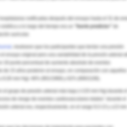
hospitalarias notificadas después del ensayo hasta el 31 de en
sistólica a lo largo del tiempo era un
"fuerte predictor"
de
ación auricular.
ournal
, mostraron que los participantes que tenían una presión
 el ensayo original pero una
variabilidad de la presión arterial a
 un 16 punto porcentual de aumento absoluto de eventos
to de 15 años posterior al ensayo, en comparación con aquellos
15 a 9,30 mm Hg): 46% (901/1969) y 62% (690/1106).
 el grupo de presión arterial más baja (<133 mm Hg) durante e
ceso de riesgo de eventos cardiovasculares totales" durante el
esión arterial era, respectivamente, en el rango 9,3-13 y ≥13 m