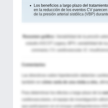
Los beneficios a largo plazo del tratamien
en la reducción de los eventos CV parecen 
de la presión arterial sistólica (VBP) duran
Resumen gráfico
:
Variabilidad de la presión arte
estudio ASCOT Legacy. BPV, variabilidad de la p
coronaria; CV, cardiovascular; IC: insuficienc
Comentarios
Las directrices sobre hipertensión deberían cambiar
también en
cómo varía de una visita a otra
, afir
Para determinar los efectos a largo plazo de la
var
cardiovasculares, el equipo de investigación utili
que participaron en el ensayo antihipertensivo A