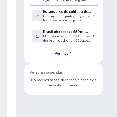
significativamente el riesgo de
otras afecciones de salud
Estándares de cuidado de
Un conjunto de pautas integrales
la diabetes 2024
basadas en evidencia para el
manejo de la diabetes tipo 1, tipo 2,
diabetes gestacional y prediabetes
Brasil ultrapassa 650 mil
Ministério confirmou 113 mortes
casos de dengue
desde o início do ano; 438 óbitos
são investigados
Ver más
Personas sugeridas
No hay personas sugeridas disponibles
en este momento