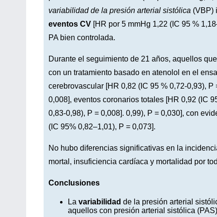
variabilidad de la presión arterial sistólica
(VBP) 
eventos CV
[HR ​​por 5 mmHg 1,22 (IC 95 % 1,18–
PA bien controlada.
Durante el seguimiento de 21 años, aquellos qu
con un tratamiento basado en atenolol en el ensa
cerebrovascular [HR 0,82 (IC 95 % 0,72-0,93), P 
0,008], eventos coronarios totales [HR 0,92 (IC 9
0,83-0,98), P = 0,008]. 0,99), P = 0,030], con evi
(IC 95% 0,82–1,01), P = 0,073].
No hubo diferencias significativas en la incidenc
mortal, insuficiencia cardíaca y mortalidad por to
Conclusiones
La
variabilidad
de la presión arterial sistó
aquellos con presión arterial sistólica (PAS