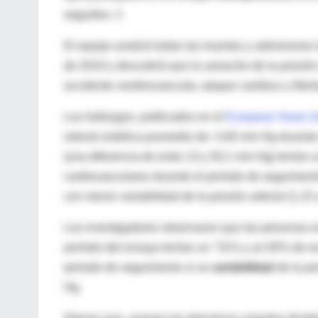
seguidos. 2
El equipo analizó todas las muertes y admisiones 
de 2019 y descubrió que la variación de la presión 
accidente cerebrovascular, ataque cardíaco y fibril
Los hallazgos, publicados en el
European Heart J
arterial sistólica promedio de <140 mm Hg durante
(una diferencia de entre 13 y 50,1 mm Hg) tenían
cardiovasculares durante el período de seguimien
con menor variabilidad de la presión arterial (1,
Los investigadores observaron que las personas en
período del ensayo tenían un "31% y un 65% de ex
período de seguimiento si su
variabilidad
de la pr
Hg.