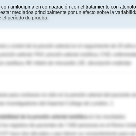
to con amlodipina en comparación con el tratamiento con atenolo
estar mediados principalmente por un efecto sobre la variabili
te el período de prueba.
rial y control de la presión arterial en el seguimiento de 20 años
resión arterial; PAS: presión arterial sistólica; CHD, enfermed
ia cardíaca; IM: infarto de miocardio; DE, desviación estándar.
se para centrarse no sólo en la presión arterial del paciente si
man investigadores del
Imperial College de Londres
. 1
iabilidad de la presión arterial sistólica
en los resultados
zó los registros de pacientes de 7.092 personas en el Reino Uni
SCOT hace dos décadas y que dieron su consentimiento para se