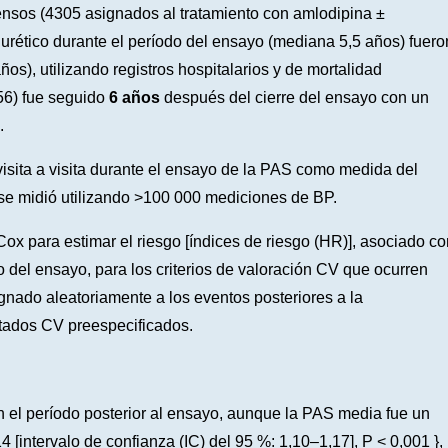
tensos (4305 asignados al tratamiento con amlodipina ±
diurético durante el período del ensayo (mediana 5,5 años) fuero
os), utilizando registros hospitalarios y de mortalidad
56) fue seguido
6 años
después del cierre del ensayo con un
.
isita a visita durante el ensayo de la PAS como medida del
P) se midió utilizando >100 000 mediciones de BP.
Cox para estimar el riesgo [índices de riesgo (HR)], asociado co
o del ensayo, para los criterios de valoración CV que ocurren
signado aleatoriamente a los eventos posteriores a la
ultados CV preespecificados.
n el período posterior al ensayo, aunque la PAS media fue un
[intervalo de confianza (IC) del 95 %: 1,10–1,17], P < 0,001 }, 