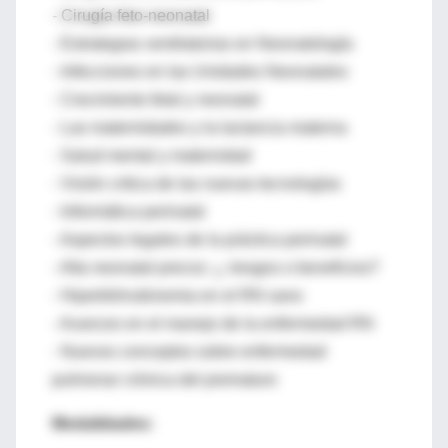
- Cirugía feto-neonatal
- Estrategias ventilatorias en Neonatología
- Infecciones en las Unidades Neonatales
- Crecimiento fetal y neonatal
- Las maternidades y la lactancia materna
- Salud mental y maternidad
- Visión critica de las nuevas tecnologías
- Informática perinatal
- Aspectos legales de la práctica perinatal
- Alta neonatal precoz: ¿ riesgos o beneficios?
- Hiperbilirrubinemia en el RN sano
- Avances en el manejo de la enfermedad RN
- Nuevos conceptos sobre enfermedad
pulmonar crónica del prematuro
Modalidades: