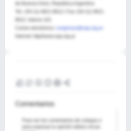
de Buenos Aires, República Argentina
Tel.: (54-11) 4821-8612 / Fax: (54-11) 4821-
8612. Interno 101
Correo electrónico:
congresos@sap.org.ar
Internet: http//www.sap.org.ar
Comentarios
Para ver los comentarios de colegas o
para expresar tu opinión debes iniciar