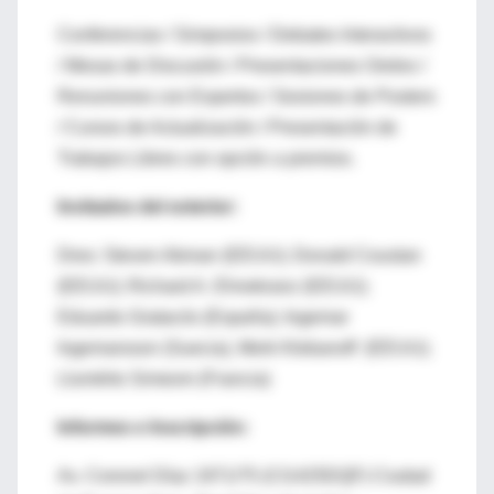
Conferencias / Simposios / Debates Interactivos
/ Mesas de Discusión / Presentaciones Oreles /
Renuniones con Expertos / Sesiones de Posters
/ Cursos de Actualización / Presentación de
Trabajos Libres con opción a premios.
Invitados del exterior:
Dres: Steven Abman (EEUU); Donald Coustan
(EEUU); Richard A. Ehnekranz (EEUU);
Eduardo Gratacós (España); Ingemar
Ingemarsson (Suecia), Merk Klebanoff (EEUU);
Llumérto Simeom (Francia)
Informes e Inscripción:
Av. Coronel Díaz 1971/75 (CI1425DQF) Ciudad