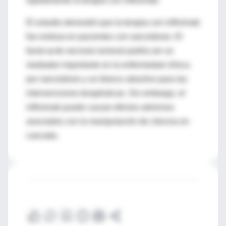
rápidamente la terapia con infliximab.
El estudio demostró que la terapia con infliximab
fue exitosa en pacientes con sarcoidosis. El
factor
a
de necrosis tumoral podría ser un
mediador importante en la enfermedad clínica
por sarcoidosis y un blanco atractivo para las
intervenciones terapéuticas. Sin embargo, el
infliximab puede causar efectos adversos
asociados con la manipulación de citocina en
cascada.