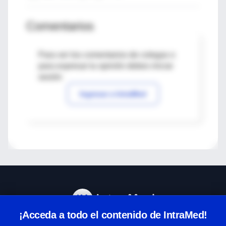
Comentarios
Para ver los comentarios de colegas o
para expresar tu opinión debes iniciar
sesión
Ingresar a IntraMed
¡Acceda a todo el contenido de IntraMed!
Centro de Ayuda