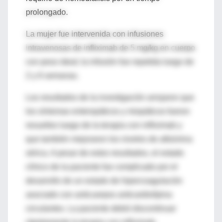
prolongado.
La mujer fue intervenida con infusiones
intravenosas de infliximab de 5 mg/kg en cuerpo
con peso ideal; la infusión fue repetida luego de
2 y 6 semanas.
Los resultados de la investigación arrojaron que
los síntomas enteropáticos y miopáticos fueron
resueltos luego de la terapia con infliximab y
que también mejoraron los niveles de albúmina
sérica. A pesar de estos resultados, el estado
clínico de la paciente fue complicado por el
desarrollo de un estado de hipercoagulación
asociado con anticuerpos anticardiolípina
circulantes. La paciente debió discontinuar