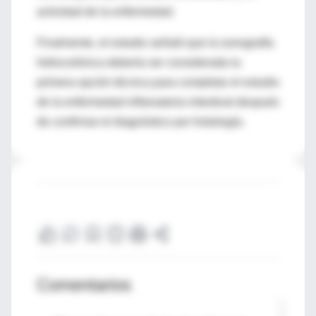
actividad de la enfermedad.
Finalmente, el estudio señaló que la sonografía
hidrocolónica debería ser considerada la
primera opción técnica para completar el estudio
de la enfermedad inflamatoria intestinal después
de confirmar el diagnóstico por histología.
Comentarios