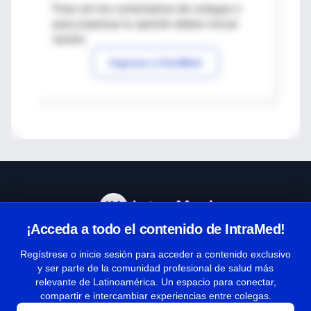
Para ver los comentarios de colegas o
para expresar tu opinión debes iniciar
sesión
Ingresar a IntraMed
¡Acceda a todo el contenido de IntraMed!
Centro de Ayuda
Regístrese o inicie sesión para acceder a contenido exclusivo
y ser parte de la comunidad profesional de salud más
relevante de Latinoamérica. Un espacio para conectar,
Términos y condiciones
compartir e intercambiar experiencias entre colegas.
| Políticas de privacidad