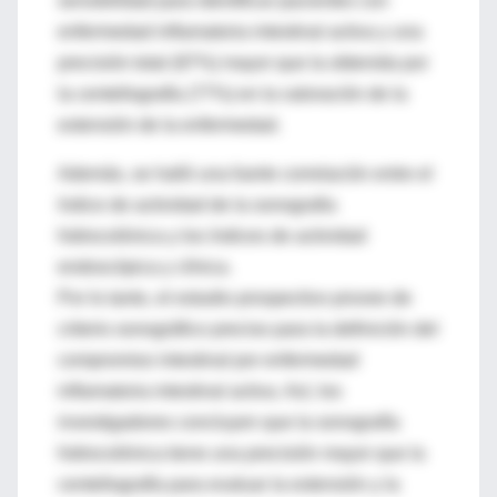
sensibilidad para identificar pacientes con
enfermedad inflamatoria intestinal activa y una
precisión total (87%) mayor que la obtenida por
la centellografía (77%) en la valoración de la
extensión de la enfermedad.
Además, se halló una fuerte correlación entre el
índice de actividad de la sonografia
hidrocolónica y los índices de actividad
endoscópica y clínica.
Por lo tanto, el estudio prospectivo provee de
criterio sonográfico preciso para la definición del
compromiso intestinal por enfermedad
inflamatoria intestinal activa. Así, los
investigadores concluyen que la sonografía
hidrocolónica tiene una precisión mayor que la
centellografía para evaluar la extensión y la