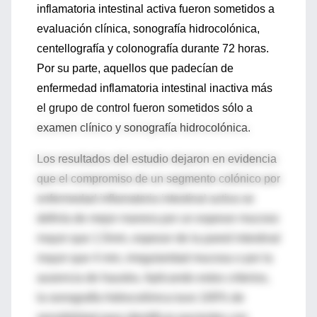
inflamatoria intestinal activa fueron sometidos a
evaluación clínica, sonografía hidrocolónica,
centellografía y colonografía durante 72 horas.
Por su parte, aquellos que padecían de
enfermedad inflamatoria intestinal inactiva más
el grupo de control fueron sometidos sólo a
examen clínico y sonografía hidrocolónica.
Los resultados del estudio dejaron en evidencia
que el compromiso de un segmento colónico por
enfermedad inflamatoria intestinal activa se
definía de mejor manera por un espesor mucoso
mayor que 1.5mm, espesor de la pared intestinal
mayor que 4 mm, irregularidad mucosa o por la
ausencia de haustra. Aplicando estos criterios,
la sonografía hidrocolónica tuvo 100% de