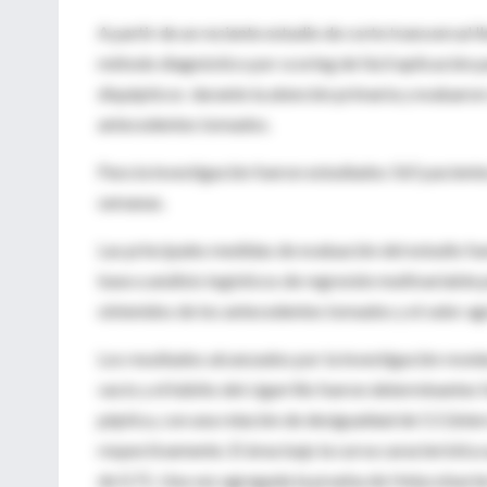
A partir de un reciente estudio de corte transversal 
método diagnóstico por scoring de fácil aplicación p
dispépticos durante la atención primaria y evaluaron 
antecedentes tomados.
Para la investigación fueron estudiados 565 pacient
semanas.
Las principales medidas de evaluación del estudio fu
base a análisis logísticos de regresión multivariable
obtenidos de los antecedentes tomados y el valor ag
Los resultados alcanzados por la investigación revel
vacío y el hábito del cigarrillo fueron determinante
péptica, con una relación de desigualdad de 5.5 (interv
respectivamente. El área bajo la curva característic
de 0.71. Una vez agregada la prueba de Helycobacter 