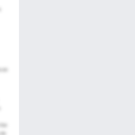
n
s en
 fue
 de