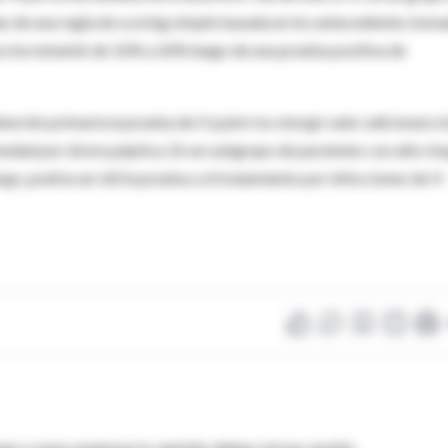
das de una regla de scoring simple basada en los antecedentes toma
a se incrementó de 16% a 26% luego de una prueba positiva de
tención primaria la prueba de H pylori no otorgó valor adicional a l
dad por úlcera péptica. En un subgrupo de pacientes con alto rie
o, podría ser útil la prueba y el tratamiento por infecciones de H