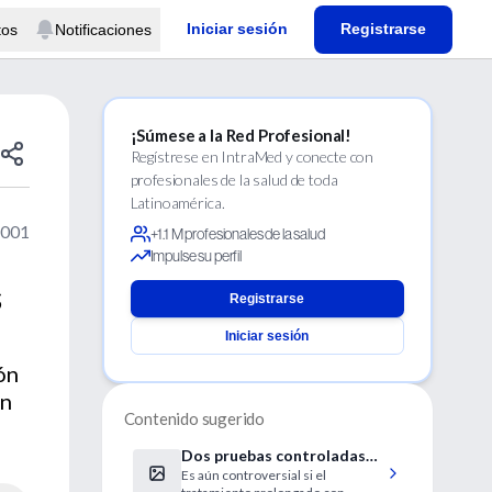
Iniciar sesión
Registrarse
tos
Notificaciones
¡Súmese a la Red Profesional!
Regístrese en IntraMed y conecte con
profesionales de la salud de toda
Latinoamérica.
2001
+1.1 M profesionales de la salud
Impulse su perfil
s
Registrarse
Iniciar sesión
ón
ón
Contenido sugerido
Dos pruebas controladas
Es aún controversial si el
de tratamiento con