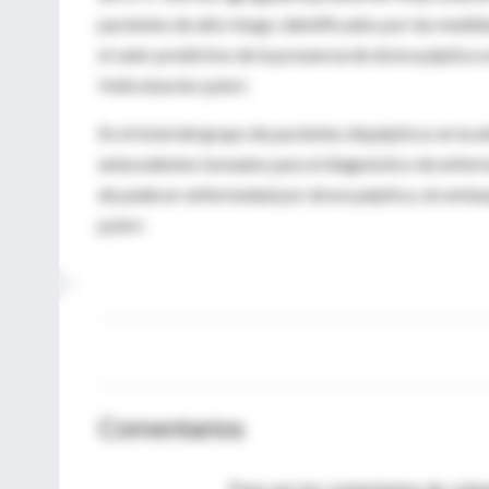
pacientes de alto riesgo, identificados por las medi
el valor predictivo de la presencia de úlcera péptic
Helicobacter pylori.
En el total del grupo de pacientes dispépticos en la a
antecedentes tomados para el diagnóstico de enferme
de padecer enfermedad por úlcera péptica, sin embarg
pylori.
Comentarios