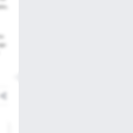
dos,
os
sgo