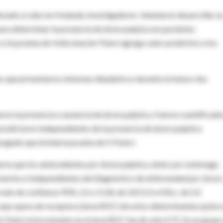
llevado a cabo en Holanda, investigadores intentaron desarrollar u
ara determinar la presencia de úlcera péptica en pacientes
si la prueba de Helicobacter Pylori agrega valor predictivo a los
es que presentaron síntomas dispépticos durante al menos dos
eron la presencia o ausencia de úlcera péptica. Fueron cuantificado
 predictores independientes de la presencia de úlcera péptica
regado que brinda la prueba de H Pylori.
aron que los antecedentes por úlcera péptica, dolor por estómago
s fuertes e independientes del diagnóstico de enfermedad por úlcera
alo de confianza 95%, 2.6 a 11.8), de 2.8 (1.0 a 4.0) y de 2.0
a que opera de receptora (área ROC) de estos determinantes juntos
Pylori el incremento en el área ROC fue de sólo 0.75. En un grupo