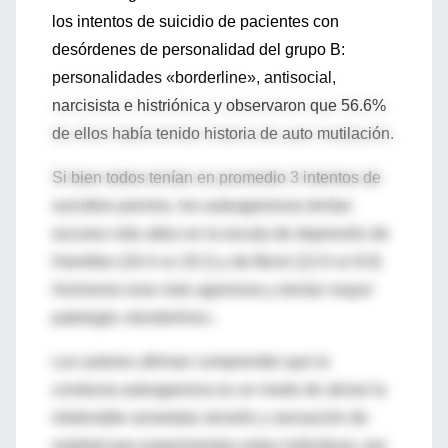
los intentos de suicidio de pacientes con
desórdenes de personalidad del grupo B:
personalidades «borderline», antisocial,
narcisista e histriónica y observaron que 56.6%
de ellos había tenido historia de auto mutilación.
Si bien todos tenían en promedio 3 intentos de
suicidios previos, los autoagresivos tenían
escores más altos en la escala de depresión de
Hamilton (24.4 vs 19.1) y de Beck (12.0 vs 9.0)
Asimismo eran más agresivos y tenían mayor
patología «borderline».
Los autores afirman comprender que la
conducta autoagresiva es un modo de aliviar la
intolerable ansiedad, tensión y sensación de
maldad que experimentan estos individuos, por