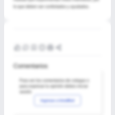
lo que deben ser confortados y ayudados.
Comentarios
Para ver los comentarios de colegas o
para expresar tu opinión debes iniciar
sesión
Ingresar a IntraMed