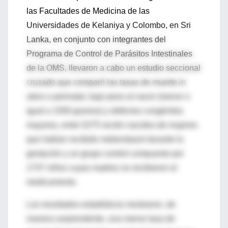
las Facultades de Medicina de las
Universidades de Kelaniya y Colombo, en Sri
Lanka, en conjunto con integrantes del
Programa de Control de Parásitos Intestinales
de la OMS, llevaron a cabo un estudio seccional
cruzado que comparó las tasas de muerte in
utero o perinatal, bajo peso al nacer (menor o
igual a 1500 gramos) y defectos congénitos
mayores, entre 5275 recién nacidos de mujeres
que habían recibido mebendazol durante la
gestación y un grupo control compuesto por
1737 niños cuyas madres no recibieron el
medicamento.
Los resultados estadísticos mostraron, de
manera sorprendente, una menor tasa de