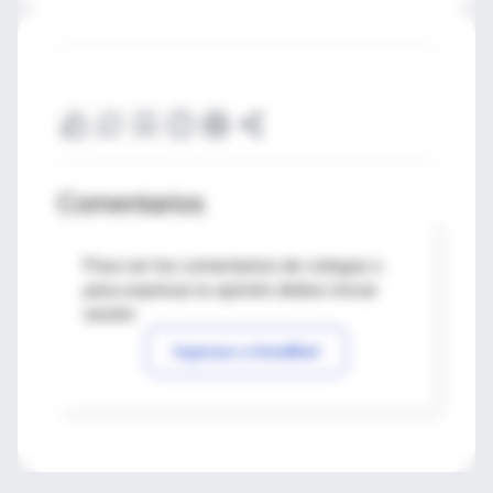
Comentarios
Para ver los comentarios de colegas o
para expresar tu opinión debes iniciar
sesión
Ingresar a IntraMed