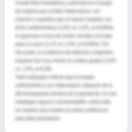
muerte fetal intrauterina y perinatal en el grupo
de mujeres que recibió mebendazol, con
relación a aquellas que no fueron tratadas con
dicho antihelmíntico (1,9% vs. 3,3%, p<0,0004),
al igual que la tasa de recién nacidos con bajo
peso al nacer (1,1% vs. 2,3%, p=0,0003). Por
otra parte, la incidencia de defectos congénitos
mayores fue muy similar en ambos grupos (1,8%
vs. 1,5%, p=0,39).
Tales hallazgos indican que la terapia
antihelmíntica con mebendazol, después de la
décimosegunda semana de la gestación, es una
estrategia segura y recomendable, sobre todo
en mujeres que residen en áreas endémicas
para tales parasitosis.