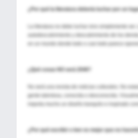
¿Por qué la literatura debería luchar por un lu
La literatura no debe luchar sino simplemente ser. 
autodescubrimiento y descubrimiento de los demás, 
en un mundo donde todo o casi todo parece oponer
¿Qué cosas NO será 2046?
No será una revista de noticias culturales. No est
gente talentosa, conocida o desconocida. Visualme
importa mucho un diseño tranquilo e inspirado co
¿Por qué escribir o leer es mejor que no hacer