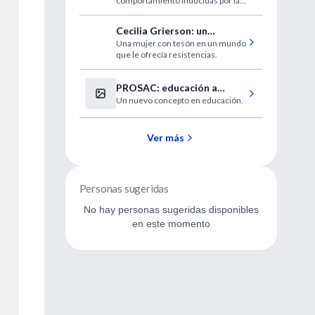
comportamiento inducidas por las
nuevas tecnologías
Cecilia Grierson: un
Una mujer con tesón en un mundo
ejemplo de voluntad y
que le ofrecía resistencias.
servicio
PROSAC: educación a
Un nuevo concepto en educación.
distancia de la SAC
Ver más
Personas sugeridas
No hay personas sugeridas disponibles
en este momento