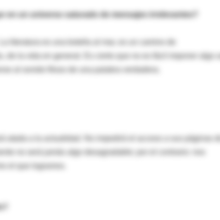
gar en un universo saturado de mensajes irrelevantes?
La literatura es una botella al mar, es un camino de
de la vida en general. Es cierto que no es fácil imponer algo a
se al sonido filoso de una palabra verdadera.
ará atada a la actualidad. No impedirá el acceso a sus páginas d
nte no será jamás algo desagradable; por el contrario: nos
mo el que logramos.
lo?