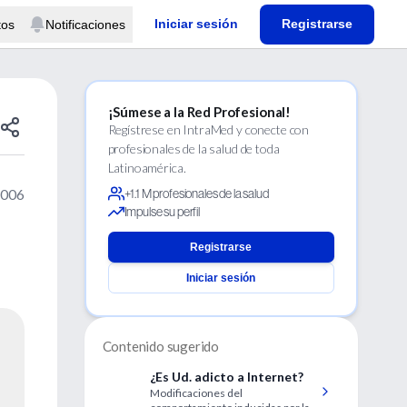
Iniciar sesión
Registrarse
tos
Notificaciones
¡Súmese a la Red Profesional!
Regístrese en IntraMed y conecte con
profesionales de la salud de toda
Latinoamérica.
2006
+1.1 M profesionales de la salud
Impulse su perfil
Registrarse
Iniciar sesión
Contenido sugerido
¿Es Ud. adicto a Internet?
Modificaciones del