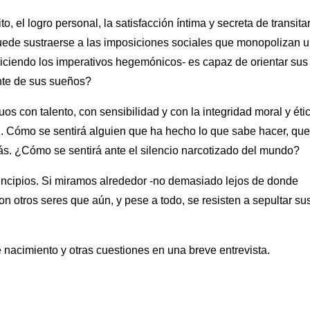
 el logro personal, la satisfacción íntima y secreta de transita
uede sustraerse a las imposiciones sociales que monopolizan 
iciendo los imperativos hegemónicos- es capaz de orientar sus
onte de sus sueños?
s con talento, con sensibilidad y con la integridad moral y éti
n. Cómo se sentirá alguien que ha hecho lo que sabe hacer, qu
ás. ¿Cómo se sentirá ante el silencio narcotizado del mundo?
rincipios. Si miramos alrededor -no demasiado lejos de donde
 otros seres que aún, y pese a todo, se resisten a sepultar su
 nacimiento y otras cuestiones en una breve entrevista.