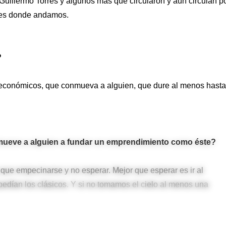
uillermo Torres y algunos más que circularon y aún circulan p
bares donde andamos.
?
 económicos, que conmueva a alguien, que dure al menos hasta
mueve a alguien a fundar un emprendimiento como éste?
que empecinarse y no esperar. Mejor que esperar es ir al
 pedían los clásicos. Y si no tomamos el cielo al menos una