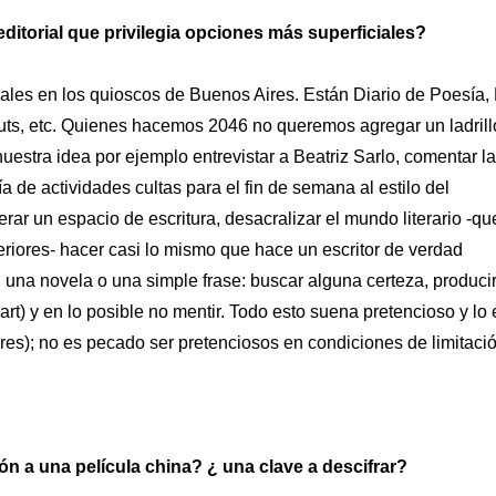
editorial que privilegia opciones más superficiales?
urales en los quioscos de Buenos Aires. Están Diario de Poesía, 
muts, etc. Quienes hacemos 2046 no queremos agregar un ladrill
stra idea por ejemplo entrevistar a Beatriz Sarlo, comentar l
a de actividades cultas para el fin de semana al estilo del
r un espacio de escritura, desacralizar el mundo literario -qu
eriores- hacer casi lo mismo que hace un escritor de verdad
na novela o una simple frase: buscar alguna certeza, produci
) y en lo posible no mentir. Todo esto suena pretencioso y lo 
res); no es pecado ser pretenciosos en condiciones de limitació
ión a una película china? ¿ una clave a descifrar?