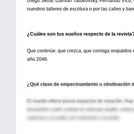
Diego Skliar, Damián Tabarovsky, Fernando Vico, G
nuestros talleres de escritura o por las calles y 
¿Cuáles son tus sueños respecto de la revista
Que continúe, que crezca, que consiga respaldos
año 2046.
¿Qué clase de empecinamiento u obstinación 
El mundo ofrece pocos espacios de creación. Hay 
encuentro y salir a tomar el cielo por asalto, como
nubecita o un patio con malvones a la tarde.