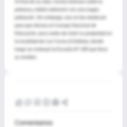
Al final de su vida, Cecilia Grierson sufrió la
pobreza y debió sobrevivir con una magra
jubilación. Sin embargo, eso no fue obstáculo
para que donara al Consejo Nacional de
Educación, poco antes de morir su propiedad en
la localidad de Los Cocos (Córdoba), donde
luego se contruyó la Escuela Nº 189 que lleva
su nombre.
Comentarios