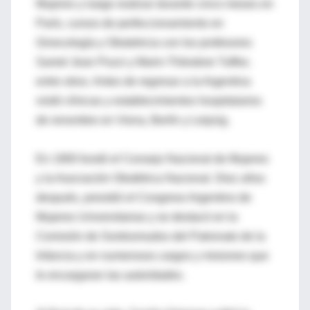
Mujeres y luego realizar durante cinco meses en
París, cursos de perfeccionamiento en
Ginecología y Obstetricia con los profesores
Samel Jean Pozzi y Marin-Théodore Tuffier,
entre otros. Antes de regresar a la Argentina
visitó clínicas y establecimientos hospitalarios
de renombre en Viena, Berlín y Leipzig.
En 1900 fundó el Consejo Nacional de Mujeres
y la Asociación Obstétrica Nacional. Diez años
después, presidió el Congreso Argentino de
Mujeres Universitarias y se destacó en la
Comisión de Sordosmudos del Patronato de la
Infancia y en numerosos cargos y misiones que
le encargaran las autoridades.