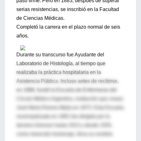
paso firme. Pero en 1883, después de superar
serias resistencias, se inscribió en la Facultad
de Ciencias Médicas.
Completó la carrera en el plazo normal de seis
años.
Durante su transcurso fue Ayudante del
Laboratorio de Histología, al tiempo que
realizaba la práctica hospitalaria en la
Asistencia Pública. Incluso antes de recibirse,
en 1886, fundó la Escuela de Enfermeras del
Círculo Médico Argentino, institución que creara
José María Ramos Mejía en 1873. Esta Escuela,
municipalizada en 1891 fue dirigida por la
doctora Girerson hasta 1913 y desde 1935,
como merecido homenaje, lleva su nombre.