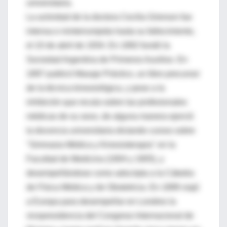
universitaria.
La actividad de la doctora Cecilia Grierson fue
intensa e ininterrumpida hasta su fallecimiento,
el 10 de abril de 1934. En 1892 fundó la
Sociedad Argentina de Primeros Auxilios. En
1897 publicó Masaje Práctico, un libro precursor
de la técnica kinesiológica, y pese a la
inhibición que recaía sobre las profesionales
médicas de su sexo, de alguna manera ejerció
la docencia universitaria dictando cursos sobre
"Gimnasia Médica y Kinesioterapia" en la
Facultad de Medicina (1904 y 1905), y
desempeñándose como adscripta a la Cátedra
de Física Médica y de Obstetricia. En 1899 viajó
a Europa para desempeñar en Londres la
vicepresidencia del Congreso Internacional de