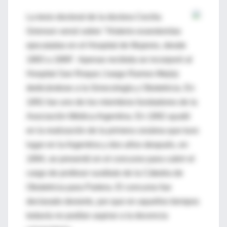
La tesis doctoral de la doctora Cecilia
Grierson versó sobre "Histerio-ovarotomías
ejecutadas en el Hospital de Mujeres, desde
1883 a 1889". Apenas recibida se incorporó al
Hospital San Roque ( luego Ramos Mejía)
dedicándose a la Ginecología y Obstetricia. En
1891 fue uno de los miembros fundadores de la
Asociación Médica Argentina. En 1892 ayudó
en la realización de la primera cesárea que tuvo
lugar en la Argentina y dos años después, en
1894, se presentó en el concurso para cubrir el
cargo de profesor sustituto de la Cátedra de
Obstetricia para Partera. El concurso fue
declarado desierto, por que en aquellos tiempos
todavía no podían aspirar a la docencia