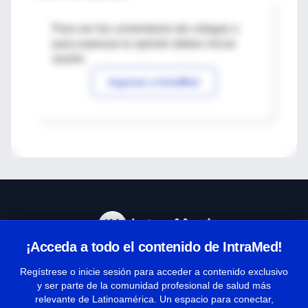
Para ver los comentarios de colegas o
para expresar tu opinión debes iniciar
sesión
Ingresar a IntraMed
¡Acceda a todo el contenido de IntraMed!
Centro de Ayuda
Regístrese o inicie sesión para acceder a contenido exclusivo
y ser parte de la comunidad profesional de salud más
relevante de Latinoamérica. Un espacio para conectar,
Términos y condiciones