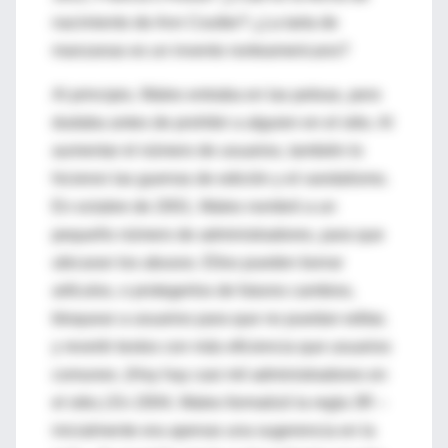
nacimiento de Ann Coulter? ¿La tarta de
manzanas es un invento norteamericano?
Al principio, Wales entraba en las peleas, pero
dudaba antes de prohibir a alguien en el sitio. Al
aumentar el número de usuarios, también lo
hicieron las guerras de edición y el vandalismo.
En octubre de 2001, Wales nombró a un
pequeño número de administradores, para que
ubicaran los abusos. Ellos pueden borrar
artículos, o protegerlos de futuros cambios,
bloquear a usuarios para que no puedan editar,
y revertir textos con más eficiencia que usuarios
comunes. (Hoy hay casi mil administradores en
el sitio.) En 2004, Wales formalizó la regla 3R –
inicialmente era apenas una sugerencia en la