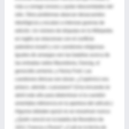
más a corregir errores y quitar obscenidades del
sitio. Otros problemas abarcan desacuerdos
ideológicos y escalan a intensas guerras de
edición. Un número de disputas en la Wikipedia
en inglés se relacionan con el conflicto
palestino-israelí y con cuestiones religiosas.
Iguales de amargas son las batallas acerca de
las entradas sobre Macedonia, Danzig, el
genocidio armenio, y Henry Ford. Las
cuestiones étnicas son duras: ¿Copérnico era
polaco, alemán, o prusiano? (Una encuesta se
abrió este año para determinar si la cuestión
ameritaba referencia en la apertura del artículo.)
Algunos debates quizá no se resuelvan nunca:
¿Quién venció en la batalla de Borodino de
1812, Francia o Rusia? ¿Cuál es la fecha de