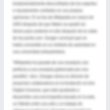
fundamentalmente desconfiados de los expertos
e injustamente confiados en sus propias
opiniones. El se fue de Wikipedia en marzo de
2002 después de que Wales se quedó sin
dinero para sostener el sitio después de la caída
de las punto.com. Sanger concluyó que se
había convertido en un símbolo de autoridad en
una comunidad antiautoritaria.
“Wikipedia ha pasado de una anarquía casi
perfecta a una anarquía gobernada por una
pandilla”, dice. (Sanger ahora es director de
proyectos colaborativos en la fundación on-line
Digital Universe, que está ayudando a
desarrollar una enciclopedia basada en la web,
un híbrido entre una wiki y un trabajo de