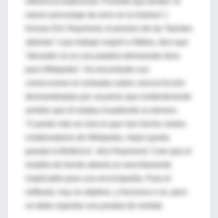
referencia tradicional. Promete que tendrá “el
menor porcentaje de error en la historia”.)
Incluso Eric Raymond, el pionero de las “fuentes
abiertas” cuyo trabajo inspiró a Wales, dice que
“desastre no es una palabra demasiado dura
para Wikipedia”. Ha encontrado sus
correcciones en entradas sobre ciencia ficción
desmanteladas por usuarios que evidentemente
sentían que él estaba invadiendo su terreno.
“Cuando más se mira lo que han hecho ciertos
colaboradores de Wikipedia, mejor queda
parada la Británica”, dice Raymond. Cree que el
modelo de fuente abierta es sencillamente
inaplicable para una enciclopedia. Para el
software, hay un objetivo, y funciona o no, pero
no debe soportar una prueba de verdad.