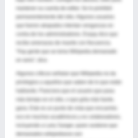
mantener su cuenta de editor. Se lo prohibió
permanentemente del sitio. Algunos usuarios
que fueron atrapados intentan venganzas en
contra de los administradores. Essjay dice que
recibe amenazas de muerte con frecuencia.
“Hay gente que se toma Wikipedia demasiado
en serio”, dice.
Algunos críticos señalan que Wikipedia no da
privilegios a aquellos que saben de lo que están
hablando. Pareciera que el usuario que pasa
más tiempo en el sitio, o que grita más fuerte,
gana. Este es un punto de vista que encuentra
eco en muchos académicos y ex colaboradores,
incluyendo a Larry Sanger, quien sostiene que
demasiados wikipedianos son