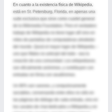
En cuanto a la existencia física de Wikipedia,
está en St. Petersburg, Florida, en apenas una
suite exclusiva que sirve como cuartel general
de la Wikimedia Foundation. Pero el verdadero
trabajo de Wikipedia no tiene lugar allí sino en
miles de pantallas de computadoras alrededor
del mundo. Quizá el mayor logro de Wikipedia –
uno que Wales no anticipó del todo– sea la
creación de una comunidad. Los wikipedianos
son oficialmente anónimos, y contribuyen con
entradas sin firma con seudónimos.
Un 80% son varones, y compulsivamente
sociables, conversando entre ellos no sólo en
las páginas de diálogo de cada entrada, sino en
los canales de chat dedicados a Wikipedia y en