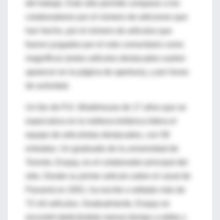
del trabajo. Este sitio permite comparar a los
colaboradores por el número de ediciones que
han hecho, por el número de artículos que
fueron juzgados por el voto comunitario como
magníficos (estos artículos destacados suelen
aparecer en la página de apertura), y por horas
de actividad.
Un fan de P.G. Wodehouse de 17 años que se
especializa en la nobleza británica lidera el
equipo de articulistas destacados, con 58
entradas. Un graduado de la universidad de
Toronto, Essjay, es el colaborador principal del
sitio. Desde su primer artículo sobre el canal de
Panamá en 2001, ha escrito o editado más de
72 mil artículos. Gradualmente, Essjay se
encontró dedicándole menos tiempo a editar y