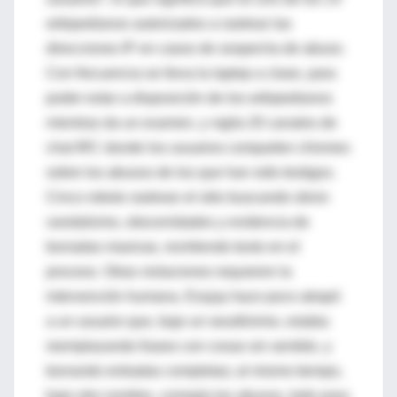
wikipedianos autorizados a rastrear las
direcciones IP en casos de sospecha de abuso.
Con frecuencia se lleva la laptop a clase, para
poder estar a disposición de los wikipedianos
mientras da un examen, y vigila 20 canales de
chat IRC donde los usuarios comparten chismes
sobre los abusos de los que han sido testigos.
Cinco robots rastrean el sitio buscando obvio
vandalismo, obscenidades y evidencia de
borradas masivas, revirtiendo texto en el
proceso. Otras violaciones requieren la
intervención humana. Essjay hace poco atrapó
a un usuario que, bajo un seudónimo, estaba
reemplazando frases con cosas sin sentido, y
borrando entradas completas; al mismo tiempo,
bajo otro nombre, corregía los abusos, todo para