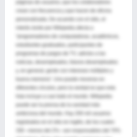
páginas de usuarios, que los colaboradores
crean con frecuencia y que hacen de oficina
personalizada. De acuerdo con el sitio, el
interés ávido por Wikipedia afecta a
“programadores de computadoras, académicos,
estudiantes graduados, participantes de
programas de juegos de TV, adictos a las
noticias, desempleados, futuros desempleados
y, en general, gente con intereses múltiples y
buena memoria”. Uno puede moverse en
diferentes círculos, pero la verdad es que esta
lista incluye a casi todo el mundo. Wikipedia
puede ser la prensa de la vanidad más
ambiciosa del mundo. Hay 200 mil usuarios
registrados en el sitio en inglés, de los cuales
330 –menos del 2%– son responsables del 70%