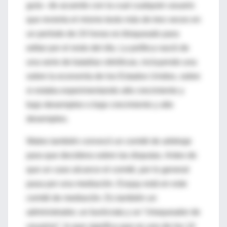
guía– de acuerdo con la cual cualquier usuario
que revierta el mismo texto más de tres veces en
un período de 24 horas es bloqueado para
editar por el resto del día. La política nació de
una serie de batallas vitriólicas, incluyendo una
sobre la economía de los Estados Unidos, sobre
si estaba experimentando alto crecimiento y
bajo desempleo o bajo crecimiento y alto
desempleo.
Wales también convocó un comité de arbitraje
para que decidiera sobre las disputas. Antes de
que un caso alcance el comité, por lo general
pasa por una mediación. Essjay está en este
comité de mediación. Es también un
administrador, un burócrata y un “chequeador de
usuarios”, lo que significa que es uno de los 14