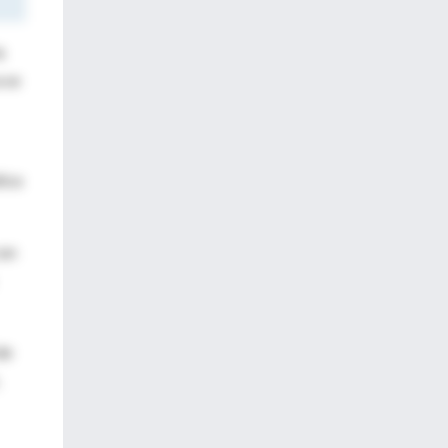
a
 se
tica
con
de