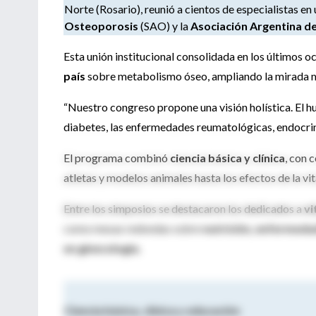
Norte (Rosario), reunió a cientos de especialistas e
Osteoporosis
(SAO) y la
Asociación Argentina d
Esta unión institucional consolidada en los últimos o
país
sobre metabolismo óseo, ampliando la mirada más
“Nuestro congreso propone una visión holística. El hu
diabetes, las enfermedades reumatológicas, endocrin
El programa combinó
ciencia básica y clínica
, con 
atletas y modelos animales hasta los efectos de la v
Entre los simposios se destacaron los dedicados a
vi
como mesas redondas sobre
nutrición, enfermeda
en ginecología.
Ciencia básica, clínica y educación