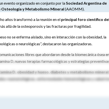
n un evento organizado en conjunto por la
Sociedad Argentina de
e Osteología y Metabolismo Mineral
(AAOMM).
cho años transformó a la reunión en el
principal foro científico de
 allá de la osteoporosis y las fracturas por fragilidad.
eso no se enferma aislado, sino en interacción con la obesidad, la
ológicas o neurológicas”, destacaron las organizadoras.
comunicaciones libres que abordaron desde la biomecánica ósea e
itamina D, nuevas terapias farmacológicas y estrategias preventivas
tamina D, obesidad y hueso, diabetes y metabolismo mineral
des reumatológicas, enfermedades hematológicas y salud ó