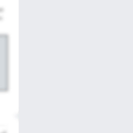
ud
es