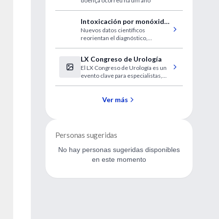
doença ocorreu há um ano
Intoxicación por monóxido
Nuevos datos científicos
de carbono: ¿cómo actuar
reorientan el diagnóstico,
ante un cuadro
tratamiento y prevención de esta
potencialmente letal?
causa frecuente de consulta en
LX Congreso de Urología
urgencias.
El LX Congreso de Urología es un
evento clave para especialistas,
donde se presentarán los últimos
avances y técnicas en el campo de
la urología a nivel internacional.
Ver más
Personas sugeridas
No hay personas sugeridas disponibles
en este momento