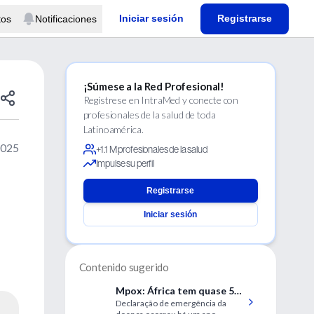
Iniciar sesión
Registrarse
tos
Notificaciones
¡Súmese a la Red Profesional!
Regístrese en IntraMed y conecte con
profesionales de la salud de toda
Latinoamérica.
2025
+1.1 M profesionales de la salud
Impulse su perfil
Registrarse
Iniciar sesión
Contenido sugerido
Mpox: África tem quase 50
Declaração de emergência da
mil casos confirmados