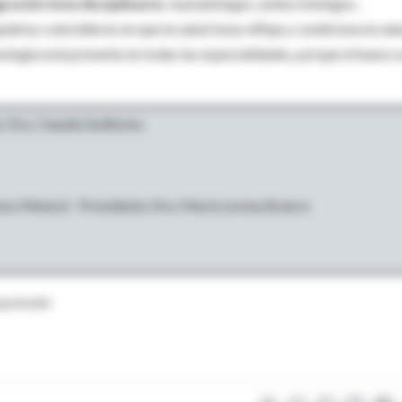
gración interdisciplinaria
: reumatólogos, endocrinólogos,
uiatras coincidieron en que la salud ósea refleja y condiciona la sal
logía está presente en todas las especialidades, porque el hueso 
: Dra. Claudia Sedlinsky
mo Mineral - Presidenta: Dra. Maria Lorena Brance
rganizador.