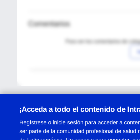
Comentarios
Para ver los comentarios de coleg
I
¡Acceda a todo el contenido de Int
Regístrese o inicie sesión para acceder a conten
ser parte de la comunidad profesional de salud 
Centro de Ayuda