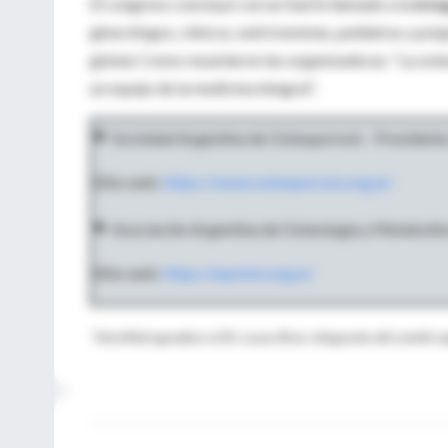
El congreso concluyó con un fuerte llamado a la
inte
ginecólogos, clínicos, nutricionistas, pediatras y psiq
global. Como resumieron las organizadoras: “La osteo
un espejo de la medicina integral”.
•
Sociedad Argentina de Osteoporosis - Presidenta
Sitio web:
https://www.osteoporosis.org.ar/
•
Asociación Argentina de Osteología y Metabolis
Sitio web:
https://aaomm.org.ar/
*IntraMed agradece al Dr. Lucas Brun, integrante del comité o