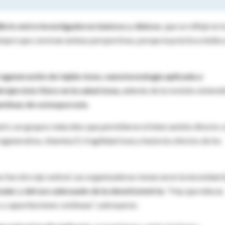
ibrio entre investigadores básicos y clínicos
, que se reflejó en l
empre que convivan ambas perspectivas, porque la práctica médica
regeneración de tejido óseo, nanotecnología aplicada a
 ejercicio físico en la salud ósea
, además de la revisión sistemá
entinas de osteoporosis.
ert
, con grupos reducidos que permitieron el intercambio directo 
generativa, vitamina D, fragilidad ósea y hasta los efectos de los
 fue otro eje central. Las organizadoras remarcaron la necesidad 
cular y del uso adecuado de la densitometría
. “Hay que educar,
y capacitaciones continuas”, subrayaron.