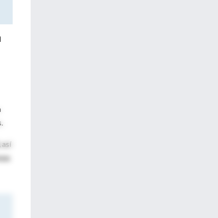
l
n
.
, así
sea