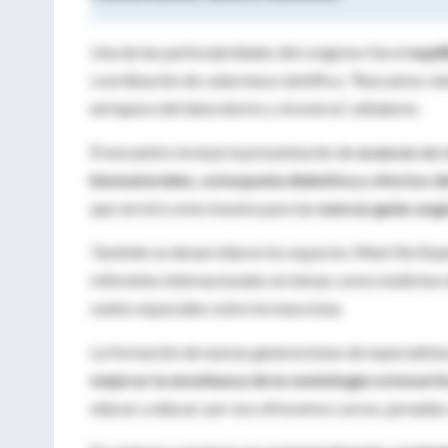
Una de las particularidades del congreso fue el
equil
coordinación de cada mesa científica. “Buscamos si
enriquece del laboratorio y viceversa”, señalaron.
El encuentro incluyó la presentación de
avances en 
biomateriales, osteopatía diabética y efectos del
que servirá como insumo para las
nuevas guías arg
También se desarrollaron los espacios
Meet the Exp
referentes internacionales en temas como medicina re
vuelos espaciales sobre la masa ósea.
La formación de nuevas generaciones de especialistas
mejorar la enseñanza de la semiología osteoarti
educar y educar: por eso ofrecemos cursos, jornadas 