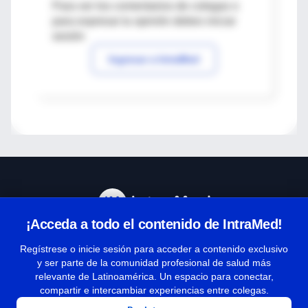
Para ver los comentarios de colegas o
para expresar tu opinión debes iniciar
sesión
Ingresar a IntraMed
¡Acceda a todo el contenido de IntraMed!
Centro de Ayuda
Regístrese o inicie sesión para acceder a contenido exclusivo
y ser parte de la comunidad profesional de salud más
relevante de Latinoamérica. Un espacio para conectar,
Términos y condiciones
compartir e intercambiar experiencias entre colegas.
| Políticas de privacidad