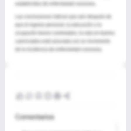
establecidos de enfermedad coronaria.
Las conclusiones indican que aún después de
que el ingreso personal, la educación y la
ocupación fueron controlados, la vida en barrios
carenciados está asociada con un incremento
de la incidencia de enfermedad coronaria.
Comentarios