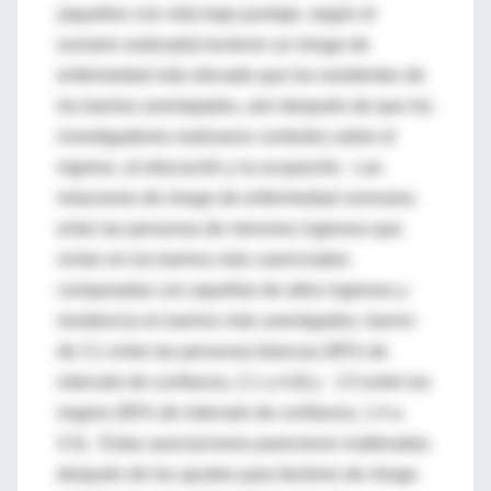
(aquellos con más bajo puntaje, según el
sumario realizado) tuvieron un riesgo de
enfermedad más elevado que los residentes de
los barrios aventajados, aún después de que los
investigadores realizaron controles sobre el
ingreso, al educación y la ocupación. Las
relaciones de riesgo de enfermedad coronaria
entre las personas de menores ingresos que
vivían en los barrios más carenciados
comparadas con aquellas de altos ingresos y
residencia en barrios más aventajados, fueron
de 3.1 entre las personas blancas (95% de
intervalo de confianza, 2.1 a 4.8) y 2.5 entre los
negros (95% de intervalo de confianza, 1.4 a
4.5). Estas asociaciones parecieron inalteradas
después de los ajustes para factores de riesgo