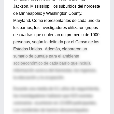
Jackson, Mississippi; los suburbios del noroeste
de Minneapolis: y Washington County,
Maryland. Como representantes de cada uno de
los barrios, los investigadores utilizaron grupos
de cuadras que contenían un promedio de 1000
personas, según lo definido por el Censo de los
Estados Unidos. Además, elaboraron un
sumario de puntaje para el ambiente
socioeconómico de cada barrio que incluía
información acerca del bienestar, los ingresos,
la educación y la ocupación.
Durante una media de 9.1 años de seguimiento,
los investigadores hallaron que 615 eventos
coronarios ocurrieron en 13.009 participantes.
Los residentes de barrios desaventajados