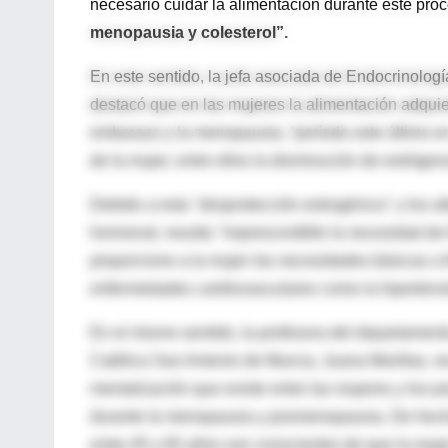
necesario cuidar la alimentación durante este pro
menopausia y colesterol”.
En este sentido, la jefa asociada de Endocrinolog
destacó que en las mujeres la alimentación adquie
embarazo y la menopausia, “período este último e
de la mujer, entre ellos la disminución de estrógen
Debido a esta "desprotección estrogénica" y los a
hormonal, resulta "imprescindible la necesidad de 
proporcione a la mujer las necesidades básicas a fi
enfermedades cardiovasculares como la hipertensió
En el mismo sentido, la profesora del departament
Católica San Antonio de Murcia, Juana Morillas, re
mentalización que existe entre las mujeres y los 
durante la menopausia y posmenopausia. De hecho,
entre 45 y 65 años son conscientes de que la muj