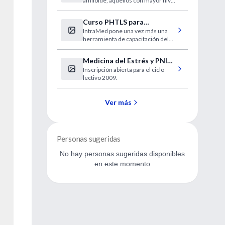
amiloide, aquellos con mayor nivel
educativo obtienen mejores
puntuaciones en pruebas
Curso PHTLS para
cognitivas, según un estudio
IntraMed pone una vez más una
estudiantes de medicina
norteamericano.
herramienta de capacitación del
más alto nivel. En esta oportunidad
te invitamos a participar en el
Medicina del Estrés y PNIE
curso PHTLS que se dictará los
Inscripción abierta para el ciclo
clínica
días 29 y 30 de octubre.
lectivo 2009.
Ver más
Personas sugeridas
No hay personas sugeridas disponibles
en este momento