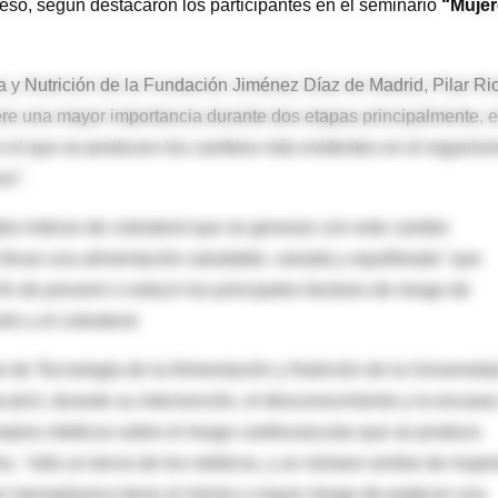
ceso, según destacaron los participantes en el seminario
“Mujer
ía y Nutrición de la Fundación Jiménez Díaz de Madrid, Pilar Ri
re una mayor importancia durante dos etapas principalmente, e
n el que se producen los cambios más evidentes en el organis
os”.
ltos índices de colesterol que se generan con este cambio
llevar una alimentación saludable, variada y equilibrada" que
n de prevenir o reducir los principales factores de riesgo de
n y el colesterol.
o de Tecnología de la Alimentación y Nutrición de la Universida
calcó, durante su intervención, el desconocimiento y la escase
propios médicos sobre el riesgo cardiovascular que se produce
 "sólo un tercio de los médicos, y un número similar de mujer
er menopáusica tiene el mismo o mayor riesgo de padecer una