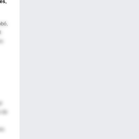
es,
obó,
l
mo
d
z de
es