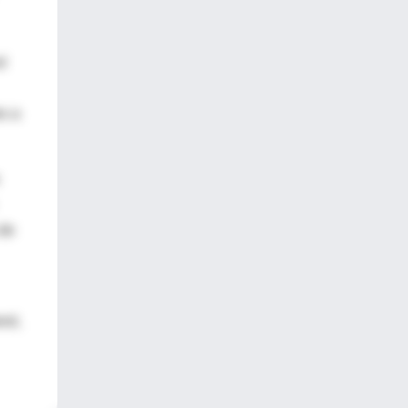
l
es a
 de
rol,