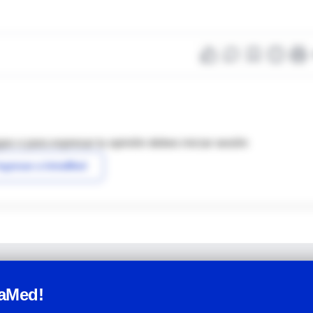
as o para expresar tu opinión debes iniciar sesión
ngresar a IntraMed
raMed!