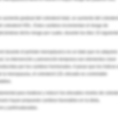
aumento gradual del colesterol total, un aumento del colestero
del colesterol HDL. Estos cambios incrementan el riesgo de
icándose dicho riesgo por cuatro, durante los diez 10 siguient
erol durante el período menopáusico es un dato que no adquiere
sí, la intervención y prevención temprana son elementos clave
roducidas por los cambios hormonales. A pesar que los índices
 la menopausia, el colesterol LDL elevado es controlable
dables.
amental para moderar y reducir los elevados niveles de coleste
nario hayan propuesto cambios favorables en la dieta,
o y poliinsaturadas.