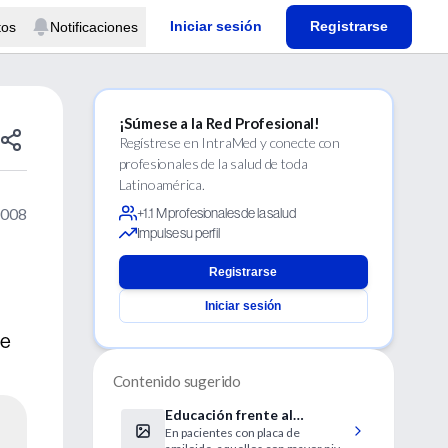
Iniciar sesión
Registrarse
tos
Notificaciones
¡Súmese a la Red Profesional!
Regístrese en IntraMed y conecte con
profesionales de la salud de toda
Latinoamérica.
2008
+1.1 M profesionales de la salud
Impulse su perfil
Registrarse
Iniciar sesión
ue
Contenido sugerido
Educación frente al
En pacientes con placa de
Alzheimer