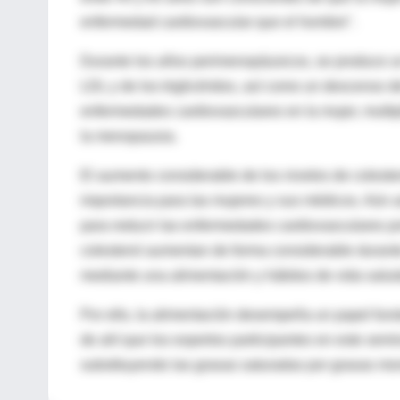
enfermedad cardiovascular que el hombre".
Durante los años perimenopáusicos, se produce un 
LDL y de los triglicéridos, así como un descenso 
enfermedades cardiovasculares en la mujer, multipl
la menopausia.
El aumento considerable de los niveles de colest
importancia para las mujeres y sus médicos. Aún a
para reducir las enfermedades cardiovasculares p
colesterol aumentan de forma considerable durante
mediante una alimentación y hábitos de vida salu
Por ello, la alimentación desempeña un papel fund
de ahí que los expertos participantes en este semi
substituyendo las grasas saturadas por grasas mon