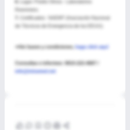
6.
Lugar: Predio Olivos - Laboratorios
Roemmers.
7.
Certificados: NAEMT (Asociación Nacional
de Técnicos de Emergencia de los EEUU).
⇒Ver bases y condiciones,
haga click aquí
Consultas e informes: 0810-222-4687 /
info@intramed.net