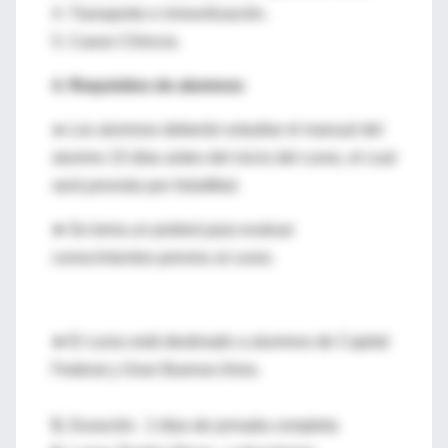
4. Transporte e inmovilización.
5. Casos Clínicos.
4. Requisitos de alumnos
►
Los alumnos deberán estudiar el manual del
alumno 15 días antes del inicio del curso, el cual
será provisto por IntraMed.
►Se toma un pretest para evaluar
conocimientos previos al curso.
►
El curso está destinado a alumnos de Capital
Federal y Gran Buenos Aires.
5.
Duración: 2 días de jornada completa