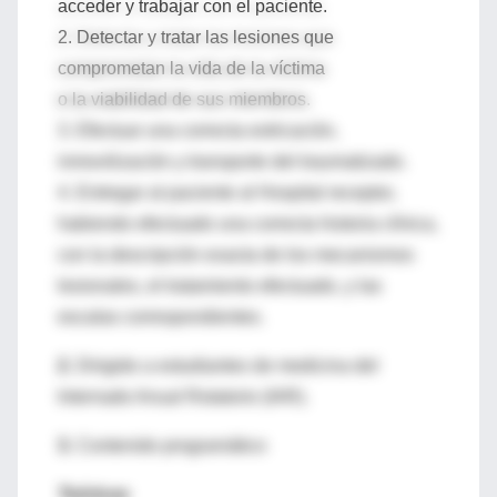
acceder y trabajar con el paciente.
2. Detectar y tratar las lesiones que
comprometan la vida de la víctima
o la viabilidad de sus miembros.
3. Efectuar una correcta extricación,
inmovilización y transporte del traumatizado.
4. Entregar al paciente al Hospital receptor,
habiendo efectuado una correcta historia clínica,
con la descripción exacta de los mecanismos
lesionales, el tratamiento efectuado, y las
escalas correspondientes.
2.
Dirigido a estudiantes de medicina del
Internado Anual Rotatorio (IAR).
3.
Contenido programático
Teóricas