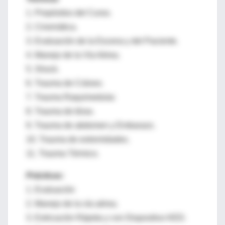
1. Propósitos del Curso.
2. Cinemática.
3. Evaluación de la Escena y del Paciente.
4. Manejo de la Vía Aérea.
5. Shock.
6. Trauma de Cráneo.
7. Trauma Raquimedular.
8. Trauma de tórax.
9. Trauma de abdomen y Embarazo.
10. Trauma de extremidades.
11. Trauma Térmico.
Prácticas:
1. Evaluación
2. Manejo de la vía aérea.
3. Extricación Rápida y con Dispositivo KED.