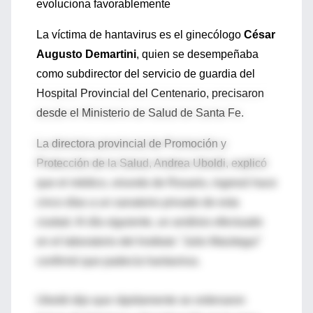
evoluciona favorablemente
La víctima de hantavirus es el ginecólogo
César
Augusto Demartini
, quien se desempeñaba
como subdirector del servicio de guardia del
Hospital Provincial del Centenario, precisaron
desde el Ministerio de Salud de Santa Fe.
La directora provincial de Promoción y
Protección de la Salud, Andrea Uboldi, explicó
que el médico, oriundo de Rosario, ingresó hace
cinco días a un sanatorio privado de esta
ciudad. Al día siguiente, un análisis efectuado
en el laboratorio del Instituto "Julio Maiztegui"
confirmó que padecía hantavirus.
Uboldi dijo que rápidamente se ordenaron