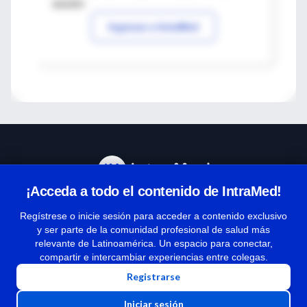
sesión
Ingresar a IntraMed
¡Acceda a todo el contenido de IntraMed!
Centro de Ayuda
Regístrese o inicie sesión para acceder a contenido exclusivo
y ser parte de la comunidad profesional de salud más
relevante de Latinoamérica. Un espacio para conectar,
Términos y condiciones
compartir e intercambiar experiencias entre colegas.
| Políticas de privacidad
Registrarse
| Todos los derechos reservados | Copyright 1997-2026
Iniciar sesión