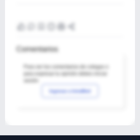
Comentarios
Para ver los comentarios de colegas o
para expresar tu opinión debes iniciar
sesión
Ingresar a IntraMed