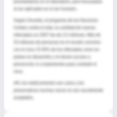
prometedores en el laboratorio, pero fracasaban
al ser aplicados en el ser humano.
Según Onusida, el programa de las Naciones
Unidas contra el sida, la cantidad de nuevos
infectados en 2007 fue de 2,5 millones. Más de
33 millones de personas en el mundo conviven
con el virus. El 95% de los infectados viven en
países en desarrollo y no tienen acceso a
prevención ni a tratamientos para combatir el
virus.
Allí, los medicamentos son caros y los
preservativos muchas veces no son socialmente
aceptados.