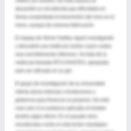
médico de Ginebra. De esta manera se
desarrolló un microbicida que dificultaba en
forma comprobada la transmisión del virus en el
mono, aunque de onerosa fabricación.
El equipo de Olivier Hartley siguió investigando
y descubrió una molécula similar cuyos costos
eran sensiblemente inferiores. Se trata de la
molécula llamada 5P12-RANTES, apropiada
para ser utilizada en un gel.
El grupo de investigación de la universidad
intenta ahora interesar a fundaciones y
gobiernos para financiar su proyecto. No está
claro aún si la sustancia aplicada al hombre
tendría algún efecto. En el pasado otros
microbicidas contra el sida tenían resultados