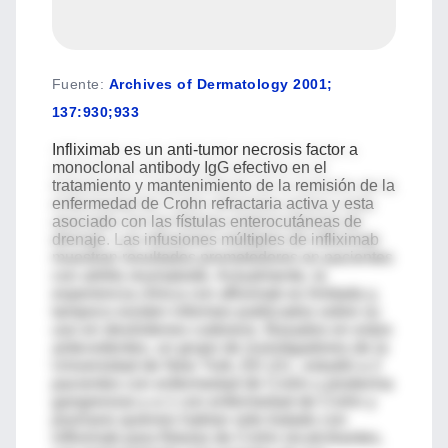
Fuente
:
Archives of Dermatology 2001;
137:930;933
Infliximab es un anti-tumor necrosis factor a
monoclonal antibody IgG efectivo en el
tratamiento y mantenimiento de la remisión de la
enfermedad de Crohn refractaria activa y esta
asociado con las fístulas enterocutáneas de
drenaje. Las infusiones múltiples de infliximab
muestran resultados prometedores en pacientes
con artritis reumatoide. Actualmente, la
experiencia clínica con afliximab es limitada y,
tampoco existen informes publicados sobre su
uso en desórdenes cutáneos. Basados en estos
antecedentes, un grupo de investigadores de la
Universidad de New York, EE.UU., estudió a 2
pacientes con enfermedad de Crohn y pioderma
gangrenoso y a 1 con enfermedad de Crohn y
psoriasis quienes habían sido tratado con
infliximab para fístulas de Crohn recalcitrantes,