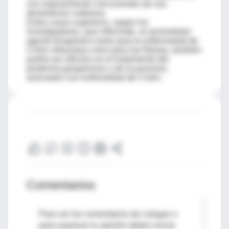
con mejoramiento concurrentes de sus
desórdenes cutáneos.
Estos casos sugirieron, según los
investigadores, que infliximab, un prometedor
agente terapéutico tanto para la enfermedad de
Crohn refractaria como para las fístulas, también
podría ser efectivo en el tratamiento del
pioderma gangrenoso y de la psoriasis
asociados con enfermedad de Crohn.
Comentarios
Para ver los comentarios de colegas o
para expresar tu opinión debes iniciar