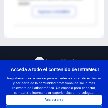
sesión
Ingresar a IntraMed
¡Acceda a todo el contenido de IntraMed!
Centro de Ayuda
Regístrese o inicie sesión para acceder a contenido exclusivo
y ser parte de la comunidad profesional de salud más
relevante de Latinoamérica. Un espacio para conectar,
Términos y condiciones
compartir e intercambiar experiencias entre colegas.
| Políticas de privacidad
Registrarse
| Todos los derechos reservados | Copyright 1997-2026