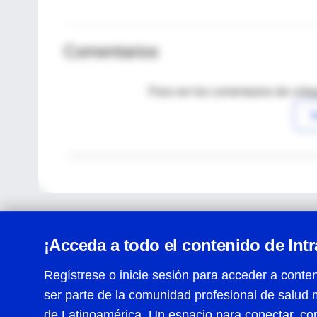
Comentarios
Para ver los comentarios de coleg
I
¡Acceda a todo el contenido de Int
Regístrese o inicie sesión para acceder a conten
ser parte de la comunidad profesional de salud 
Centro de Ayuda
de Latinoamérica. Un espacio para conectar, co