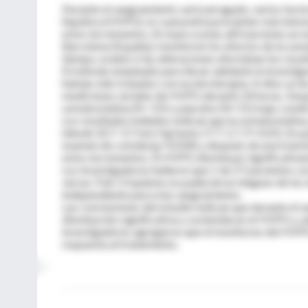
Durante el sangramiento variceal agudo, varios facto
hepática (HVPG), lo cual podría precipitar más hemo
estos incrementos. En base a estas afirmaciones un es
Barcelona (España), monitoreó los efectos de la so
tiempo, evaluó si las alteraciones afectaban los resul
El método empleado para llevar adelante la investig
habían sido tratados con escleroterapia. A ellos se le
mediciones seriales de HVPG durante 24 horas. Despué
somatostatina (N =25) o placebo (N=15) bajo condic
Los resultados hallados indican que la somatostatina
(desde 20.7-3.7 mm Hg hasta 17.7-2.7, P<0.01). En 
examen de comida (p=0.018) y después de una trans
estos incrementos. El HVPG disminuyó significativa
Los investigadores hallaron que 1 de 27 pacientes 
versus 9 de 13 quienes no padecieron ninguno de los 
independiente para más sangramiento.
Las conclusiones del estudio indican que durante el 
disminución significativa y sostenida en el HVPG y, 
investigadores agregaron que el monitoreo del HVPG 
respuesta al tratamiento.