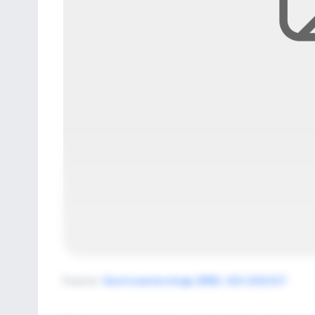
Fuente
:
Gastroenterology 2001; 121:110;117