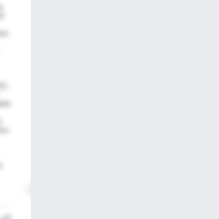
a
ir
smo
VPG
nte
ó
ico
a