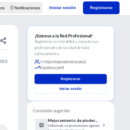
Iniciar sesión
Registrarse
tos
Notificaciones
¡Súmese a la Red Profesional!
Regístrese en IntraMed y conecte con
profesionales de la salud de toda
Latinoamérica.
2001
+1.1 M profesionales de la salud
Impulse su perfil
Registrarse
Iniciar sesión
Contenido sugerido
Mejoramiento de pioderma
Infliximab, un prometedor agente
gangrenoso y psoriasis