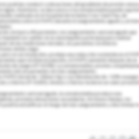
res podrían conducir a elevaciones del gradiente de presión venos
rragias. Asimismo, se desconoce si la somatostatina puede suprim
tudio realizado en el Hospital de la Santa Creu i Sant Pau, de
matostatina sobre el HVPG durante el sangramiento agudo y, al mi
tados.
ación, incluyó a 40 pacientes con sangramiento variceal agudo que
s implantó un catéter en la vena hepática principal para realizar
s de las mediciones iniciales, los pacientes recibieron
iones doble ciego.
, pero no así el placebo, produjo una reducción sostenida en el H
pacientes que recibieron placebo, el HVPG aumentó después de un
fusión de sangre (P=0.034). La somatostatina previno completame
mente sólo en pacientes sin más sangramiento.
con HVPG inicial de <20mm Hg o con disminución de >10% resangr
dos criterios (P<0.001). Ambos criterios tuvieron un valor pronóst
sangramiento variceal agudo, la somatostatina produce una
además, previene elevaciones secundarias. Al mismo tiempo, los
podría estratificar el riesgo de más sangramiento y discriminar l