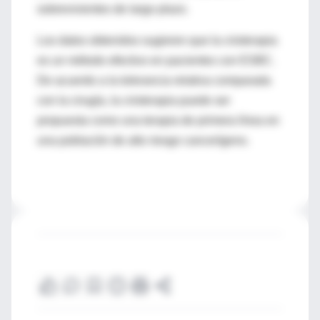
sobrevivientes de largo plazo.
Los datos obtenidos sugieren que la crioterapia
es un método efectivo en pacientes con ESBC.
De acuerdo a la tolerancia relativa comparada
con la cirugía, la crioterapia puede ser
propuesta como una terapia de primera línea en
una población de alto riesgo cancerígeno.