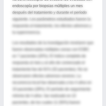
endoscopía por biopsias múltiples un mes
después del tratamiento y durante el período
siguiente. Los parámetros estudiados fueron la
respuesta al tratamiento, los efectos adversos y
la supervivencia.
Los resultados de la investigación revelaron que
fueron observadas múltiples zonas con ESBC
en 7 pacientes (20%). El índice completo de
respuesta al mes y al año de comenzado el
tratamiento fue de 91% (32 pacientes). No se
observaron efectos adversos severos. La
recurrencia local fue observada a los 4 años en
10 pacientes (28%). El período de seguimiento
mínimo de 4 años fue realizado en 22
pacientes, de los cuales 11 (50%) fueron