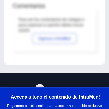
Comentarios
Para ver los comentarios de colegas o
para expresar tu opinión debes iniciar
sesión
Ingresar a IntraMed
¡Acceda a todo el contenido de IntraMed!
Centro de Ayuda
Regístrese o inicie sesión para acceder a contenido exclusivo