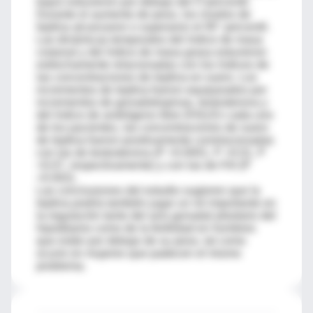
bajos estuvieron por debajo del 5°percentil.
Durante el aumento de peso, los niveles de
leptina alcanzaron o superaron el 95° percentil.
Las dinámicas temporales del índice de masa
corporal y del índice de masa grasa estuvieron
estrechamente relacionadas con los índices de
las concentraciones de leptina en suero. Los
incrementos de leptina fueron equiparados por
incrementos de gonadotropinas, testosterona y
del índice de andrógeno libre (FAI).En cada uno
de los pacientes, las concentraciones de suero
de leptina fueron positivamente correlacionadas
con las de testosterona (P =0.0001, P =0.01, P
=0.07, respectivamente) y con las de FAI (P
=0.002).
Las conclusiones del estudio sugieren que la
leptina podría también jugar un rol importante en
la regulación tanto del axis gonadal pituitario del
hipotálamo como de la fertilidad en hombres
que están por debajo de su peso, tal como
ocurre en mujeres que padecen el mismo
problema.