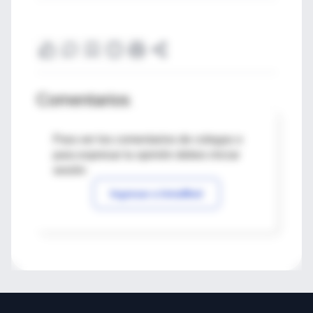
Comentarios
Para ver los comentarios de colegas o
para expresar tu opinión debes iniciar
sesión
Ingresar a IntraMed