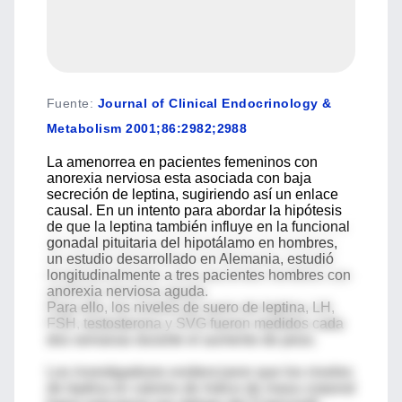
Fuente
:
Journal of Clinical Endocrinology &
Metabolism 2001;86:2982;2988
La amenorrea en pacientes femeninos con
anorexia nerviosa esta asociada con baja
secreción de leptina, sugiriendo así un enlace
causal. En un intento para abordar la hipótesis
de que la leptina también influye en la funcional
gonadal pituitaria del hipotálamo en hombres,
un estudio desarrollado en Alemania, estudió
longitudinalmente a tres pacientes hombres con
anorexia nerviosa aguda.
Para ello, los niveles de suero de leptina, LH,
FSH, testosterona y SVG fueron medidos cada
dos semanas durante el aumento de peso.
Los investigadores evidenciaron que los niveles
de leptina en valores de índice de masa corporal