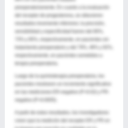
preoperatoriamente. En cuanto a la evaluación
del receptor de progesterona, se obtuvieron
resultados levemente inferiores: la precisión,
sensibilidad y especificidad fueron del 80%,
73% y 85%, respectivamente, en pacientes sin
tratamiento preoperatorio y del 79%, 48% y 92%,
respectivamente, en pacientes sometidos a
terapia preoperatoria.
Luego de la quimioterapia preoperatoria, los
pacientes mostraron un incremento significativo
en las mediciones ER-negativo (P=0.02) y PR-
negativo (P=0.0005).
A partir de estos resultados, los investigadores
creen que la medición del receptor ER y PR en