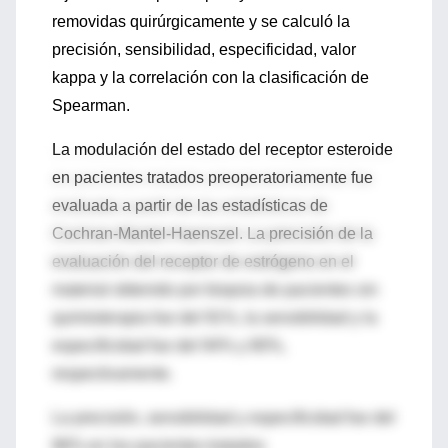
removidas quirúrgicamente y se calculó la
precisión, sensibilidad, especificidad, valor
kappa y la correlación con la clasificación de
Spearman.
La modulación del estado del receptor esteroide
en pacientes tratados preoperatoriamente fue
evaluada a partir de las estadísticas de
Cochran-Mantel-Haenszel. La precisión de la
evaluación del receptor de estrógeno en el
material obtenido por biopsia de pacientes sin
quimioterapia fue del 91%, la sensibilidad y la
especificidad fue del 94% y 80%,
respectivamente.
La precisión, sensibilidad y especificidad fue del
86% en los pacientes tratados