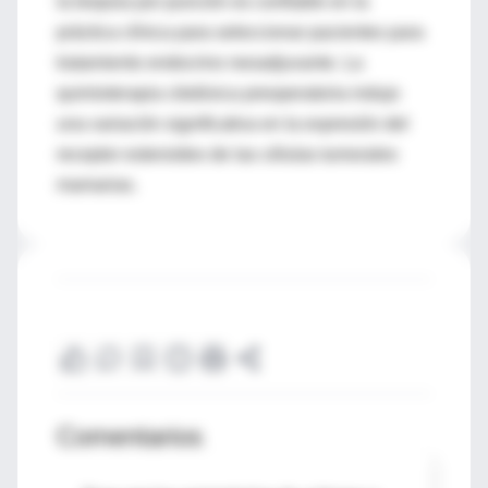
la biopsia por punción es confiable en la
práctica clínica para seleccionar pacientes para
tratamiento endocrino neoadjuvante. La
quimioterapia citotóxica preoperatoria indujo
una variación significativa en la expresión del
receptor esteroideo de las células tumorales
mamarias.
Comentarios