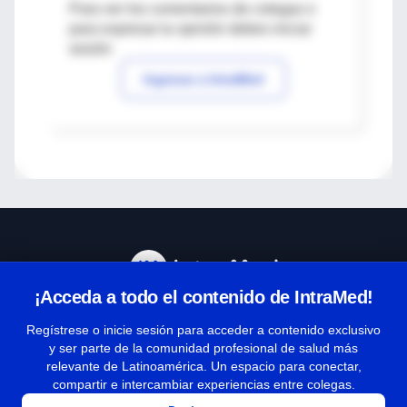
Para ver los comentarios de colegas o
para expresar tu opinión debes iniciar
sesión
Ingresar a IntraMed
¡Acceda a todo el contenido de IntraMed!
Centro de Ayuda
Regístrese o inicie sesión para acceder a contenido exclusivo
y ser parte de la comunidad profesional de salud más
relevante de Latinoamérica. Un espacio para conectar,
Términos y condiciones
compartir e intercambiar experiencias entre colegas.
| Políticas de privacidad