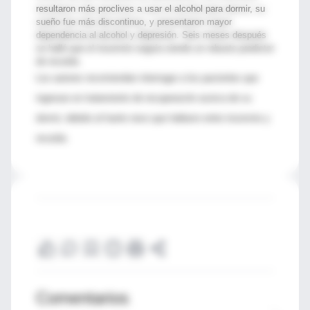
resultaron más proclives a usar el alcohol para dormir, su
sueño fue más discontinuo, y presentaron mayor
dependencia al alcohol y depresión. Seis meses después
se halló que el insomnio seguía siendo un robusto predictor
de recaída.
Los autores recomiendan interrogar a los pacientes que
ingresan en tratamiento de recuperación acerca de su
dormir, debido al fuerte nexo que hallaron entre insomnio y
recaída.
Comentarios