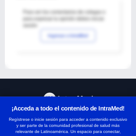
Para ver los comentarios de colegas o
para expresar tu opinión debes iniciar
sesión
Ingresar a IntraMed
¡Acceda a todo el contenido de IntraMed!
Centro de Ayuda
Regístrese o inicie sesión para acceder a contenido exclusivo
y ser parte de la comunidad profesional de salud más
relevante de Latinoamérica. Un espacio para conectar,
Términos y condiciones