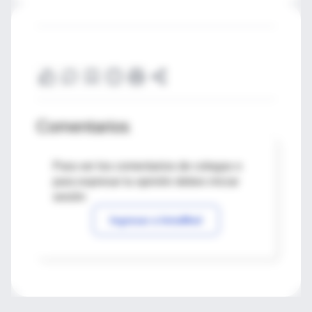
Comentarios
Para ver los comentarios de colegas o
para expresar tu opinión debes iniciar
sesión
Ingresar a IntraMed