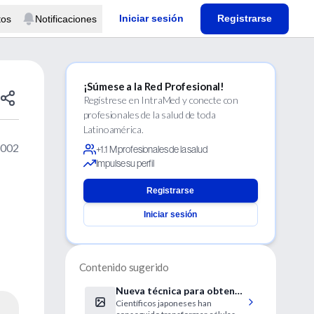
Iniciar sesión
Registrarse
tos
Notificaciones
¡Súmese a la Red Profesional!
Regístrese en IntraMed y conecte con
profesionales de la salud de toda
Latinoamérica.
2002
+1.1 M profesionales de la salud
Impulse su perfil
Registrarse
Iniciar sesión
Contenido sugerido
Nueva técnica para obtener
Científicos japoneses han
en el laboratorio neuronas