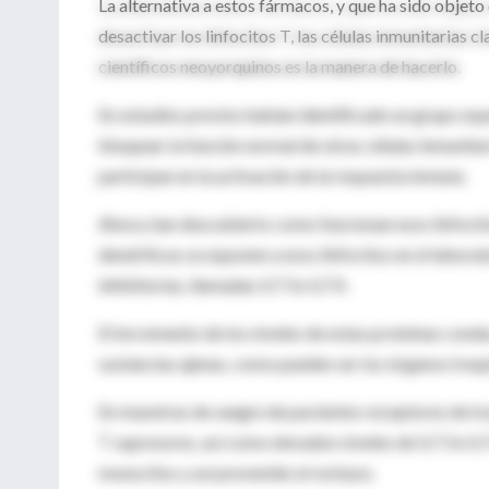
La alternativa a estos fármacos, y que ha sido objet
desactivar los linfocitos T, las células inmunitarias 
científicos neoyorquinos es la manera de hacerlo.
En estudios previos habían identificado un grupo esp
bloquear la función normal de otras células inmunita
participan en la activación de la respuesta inmune.
Ahora, han descubierto como funcionan esos linfocit
dendríticas se exponen a esos linfocitos en el laborat
inhibitorias, llamadas ILT3 e ILT4.
El incremento de los niveles de estas proteínas condu
sustancias ajenas, como pueden ser los órganos tras
En muestras de sangre de pacientes receptores de tra
T supresores, así como elevados niveles de ILT3 e I
monocitos y así prevenido el rechazo.