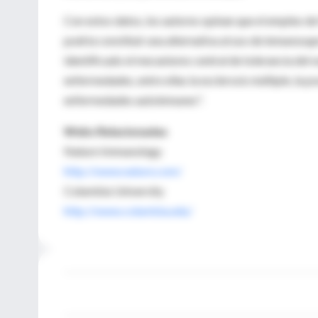
Con estos datos, los autores opinan que el empleo de
podría constituir una alternativa al uso de inmunosu
identificado el mecanismo central de tolerancia del 
enfermedades, entre ellas la esclerosis múltiple, la ps
enfermedades autoinmunes".
Webs Relacionadas
Nature Immunology
http://www.nature.com/
Columbia University
http://www.columbia.edu/