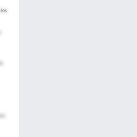
 los
n
as
tos