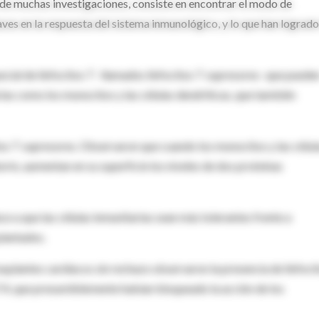
o de muchas investigaciones, consiste en encontrar el modo de
claves en la respuesta del sistema inmunológico, y lo que han logrado
ecial de linfocitos T -llamados linfocitos T supresores- que puede
rias como los monocitos y las células dendríticas, que también
os T supresores. Observaron que cuando los monocitos y las célul
orio, aumentan en su superficie los niveles de dos proteínas
ce a que las células inmunitarias sean más tolerantes frente a
plantados.
splantes cardíacos sin rechazo observaron la presencia de linfoci
LT4, que presumiblemente habían bloqueado la acción de los