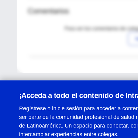
Comentarios
Para ver los comentarios de coleg
I
¡Acceda a todo el contenido de Int
Regístrese o inicie sesión para acceder a conten
ser parte de la comunidad profesional de salud 
Centro de Ayuda
de Latinoamérica. Un espacio para conectar, co
Términos y condiciones
| Políticas de privacidad
| Todos
intercambiar experiencias entre colegas.