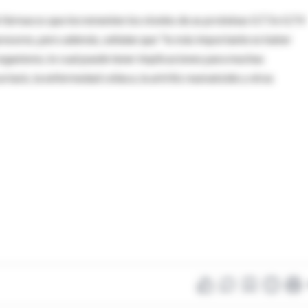
 fármacos que incrementen los niveles de as proteínas ILT3 e ILT4
presores, pero además, señalan que "lo más importante es haber
organismo, lo cual puede tener implicaciones para muchas
oriasis, la enfermedad celíaca, la artritis reumatoide y otras