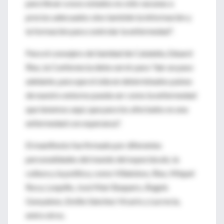
para llevar a esos estados no sólo vacunas a
precios adecuados sino también la información y
la formación para controlar la enfermedad".
Para el consejero de Sanidad de Cataluña, Eduard
Rius, la Conferencia debe servir para "dar un paso
adelante, para que el sida en determinados países
de nuestro entorno pueda ser como la enfermedad
que tenemos aquí, que para los afectados es una
enfermedad con esperanza".
El manifiesto fue firmado por diferentes
personalidades del mundo del espectáculo, la
cultura y la política, como Villalobos, Rius, Miquel
Roca, Loquillo, José Mari Baquero, Ángels
Gonyalons, Emilio Sánchez Vicario y Lucrecia,
entre otros.