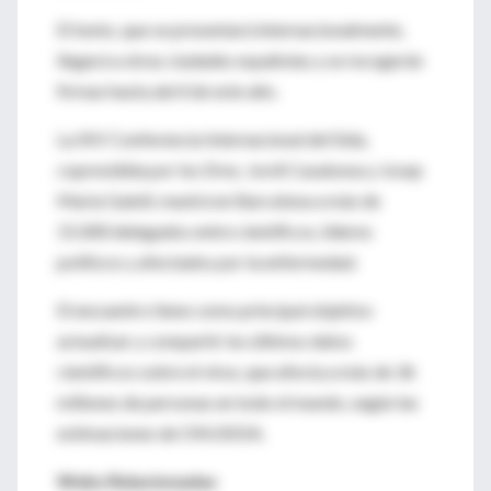
El texto, que se presentará internacionalmente,
llegará a otras ciudades españolas y se recogerán
firmas hasta abril de este año.
La XIV Conferencia Internacional del Sida,
copresidida por los Dres. Jordi Casabona y Josep
Maria Gatell, reunirá en Barcelona a más de
15.000 delegados entre científicos, líderes
políticos y afectados por la enfermedad.
El encuentro tiene como principal objetivo
actualizar y compartir los últimos datos
científicos sobre el virus, que afecta a más de 36
millones de personas en todo el mundo, según las
estimaciones de ONUSIDA.
Webs Relacionadas