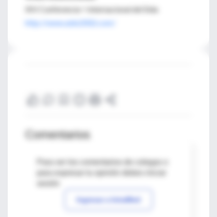
XIV Conferencia = Internacional del Sida
http://www.aids2002.com/
Comentarios
Para ver los comentarios de colegas o
para expresar tu opinión debes iniciar
sesión
Ingresar a IntraMed