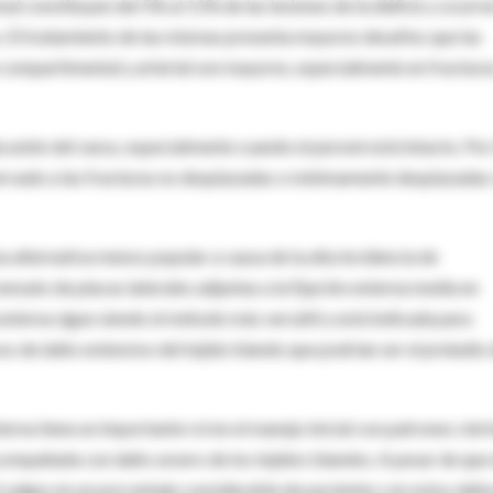
mal constituyen del 5% al 11% de las lesiones de la diáfisis y ocurre
 El tratamiento de las mismas presenta mayores desafíos que las
e compartimental y arterial son mayores, especialmente en fractura
 unión del varus, especialmente cuando el peroné está intacto. Por
ervado a las fracturas no desplazadas o mínimamente desplazadas
na alternativa menos popular a causa de la alta incidencia de
 sensato de placas laterales adjuntas a la fijación externa media en
externa sigue siendo el método más versátil y está indicada para
s de daño extensivo del tejido blando que podrían ser el preludio 
terna tiene un importante rol en el manejo inicial con patrones cier
compañada con daño severo de los tejidos blandos. A pesar de que 
l valgus en un porcentaje considerable de pacientes con estos daños