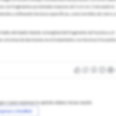
turas con fragmentos proximales mayores de 5 a 6 cm. Colocando la
ensión y utilizando técnicas específicas, como tornillos de cierre, 
daño del tejido blando, la longitud del fragmento de fractura y el
r a la toma de decisiones en el tratamiento con técnicas frecuente
as o para expresar tu opinión debes iniciar sesión
ngresar a IntraMed