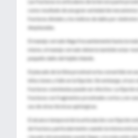
Las fracturas no articulares de la tercera parte proxi
como resultado de una gran variedad de mecanismos.
fracturas distales y los índices de daño por sindrom
desplazadas.
El manejo cerrado llega frecuentemente hasta la mala
mismo, el manejo cerrado debería también estar res
pequeño daño del tejido blando.
El placado de la tibia proximal se ha convertido en u
infecciones y fallo en la fijación. Sin embargo, el uso
fracturas conminutas puede ser efectivo. La fijación 
fracturas con fragmentos proximales cortos y en caso
uso de otras técnicas quirúrgicas.
El alcance temporal de la articulación con fijación ex
de fractura, particularmente cuando la misma está a
clavado intramedular puede llegar a la mala unión de