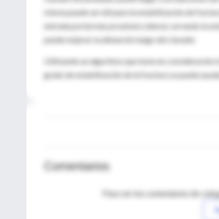
misma puede ser útil para la estabilización de frac
entrada portal más proximal y lateral, cerrando la ext
puede mejorar la alineación luego del clavado.
Utilizando un algoritmo que tome en consideración el 
grado de estabilización de la fractura se puede ayuda
Comentarios
Para ver los comentarios de coleg
I