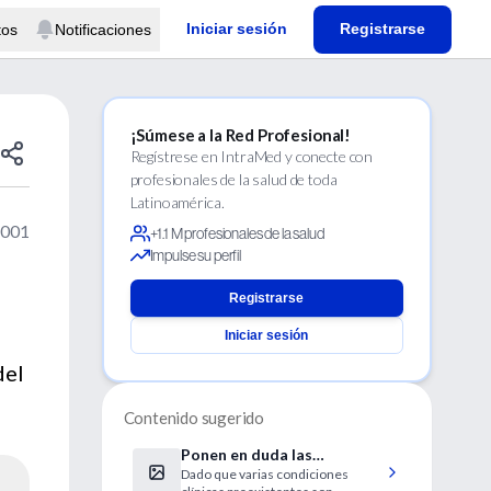
Iniciar sesión
Registrarse
tos
Notificaciones
¡Súmese a la Red Profesional!
Regístrese en IntraMed y conecte con
profesionales de la salud de toda
Latinoamérica.
2001
+1.1 M profesionales de la salud
Impulse su perfil
Registrarse
Iniciar sesión
del
Contenido sugerido
Ponen en duda las
Dado que varias condiciones
contraindicaciones