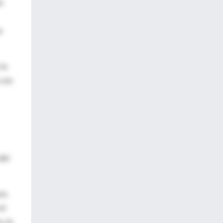
n
s
 lo
 con
del
tos
el
, la