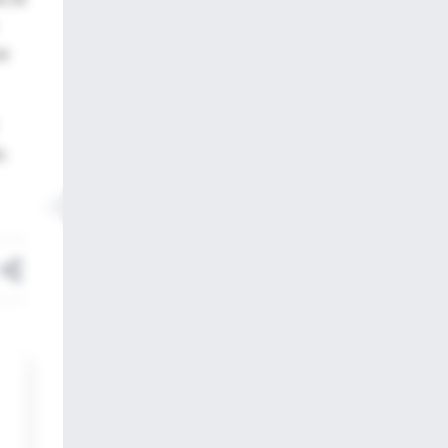
se
s.