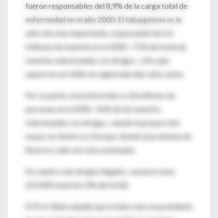
fueron responsables del 8,9% de la carga total de
enfermedad en el año 2000. El tabaquismo es la
adicción más importante, responsable de 4,9
millones de muertes en el 2000 –71% del total de
muertes relacionadas con drogas-, cifra que
supera en un millón la registrada diez años antes.
Por su parte, el alcohol mató a 1,8 millones de
personas en el 2000 –26% de las muertes
relacionadas con drogas-, siendo la proporción
mayor en América y Europa, donde el problema de
Rusia es cada vez más acentuado.
En cuanto a las drogas ilegales, causaron unas
223.000 muertes (3% del total).
El Prof. Rehm añadió que el dato más sorprendente