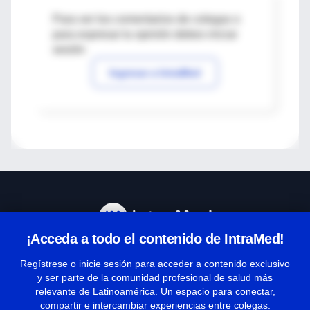
Para ver los comentarios de colegas o
para expresar tu opinión debes iniciar
sesión
Ingresar a IntraMed
¡Acceda a todo el contenido de IntraMed!
Centro de Ayuda
Regístrese o inicie sesión para acceder a contenido exclusivo
y ser parte de la comunidad profesional de salud más
relevante de Latinoamérica. Un espacio para conectar,
Términos y condiciones
compartir e intercambiar experiencias entre colegas.