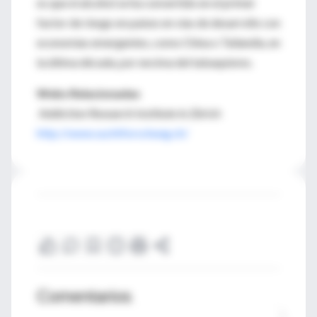
es que el alcohol se ha convertido en el primer
factor de riesgo en países en vías de desarrollo con
economías emergentes, como China o Tailandia, en
la última década, por encima del tabaquismo.
Webs Relacionadas
Addiction Research Institute in Zürich
http://www.suchtforschung.ch/
Comentarios