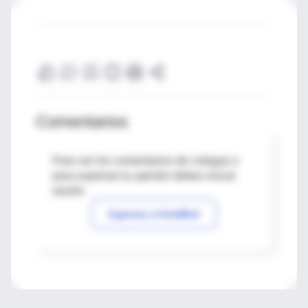
Comentarios
Para ver los comentarios de colegas o
para expresar tu opinión debes iniciar
sesión
Ingresar a IntraMed