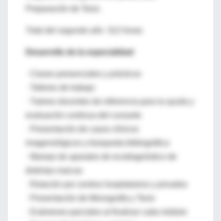
Preparación de Tesis
Total del segundo año 512 horas
Desarrollo de la especialidad
· Clases presenciales y prácticos
· Talleres de trabajo
· Tutores docentes de referencia para la ayuda y
evaluación continua del cursante
· Presentación de casos clínicos
imagenológicos y búsqueda bibliográfica
· Manejo de aparatos de ecodiagnóstico de
distintas marcas
· Rotación por centros hospitalarios y privados
· Presentación de Monografía y Tesis
· Exámenes parciales al finalizar cada módulo