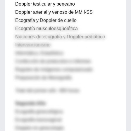
Doppler testicular y peneano
Doppler arterial y venoso de MMII-SS
Ecografía y Doppler de cuello
Ecografía musculoesquelética
Nociones de ecografía y Doppler pediátrico
Intervencionismo
Informática. Estadística
Confección de protocolos e informes
Registro de imágenes computarizado
Preparación de Monografía
Total del primer año 496 horas
Segundo Año
Ecografía ginecológica
Ecografía transvaginal
Doppler en ginecología