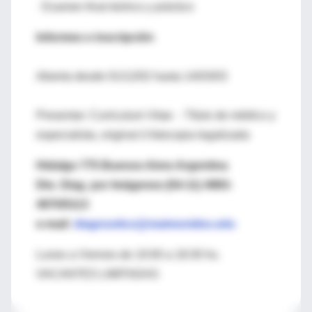
· Examen final teórico y práctico
Informes e inscripción
Abierta desde 01/12/02 hasta 14/03/03
Presentar: Curriculum Vitae - Título de médico y
especialista, original ó fotocopia legalizada
Hidalgo 775 Buenos Aires Argentina
Dto. Diag. por Imágenes:(54-11) 4983-
4970/5113
e-mail:
diagnostico@maimonides.edu
Lunes a Viernes de 10:00 a 18:30 hs.
VACANTES LIMITADAS