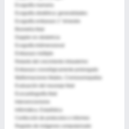
Ecografía mamaria
Ecografía obstétrica: generalidades
Ecografía embarazo 1° trimestre
Biometría fetal
Doppler en obstetricia
Ecografía tridimensional
Embarazo múltiple
Retardo del crecimiento intrauterino
Embarazo cronológicamente prolongado
Malformaciones fetales. Cromosomopatías
Evaluación del neuroeje fetal
Ecocardiografía fetal
Intervencionismo
Infórmática. Estadística
Confección de protocolos e informes
Registro de imágenes computarizado