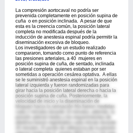
La compresión aortocaval no podría ser
prevenida completamente en posición supina de
cuña o en posición inclinada. A pesar de que
esta es la creencia común, la posición lateral
completa no modificada después de la
inducción de anestesia espinal podría permitir la
diseminación excesiva de bloqueo.
Los investigadores de un estudio realizado
compararon, tomando como punto de referencia
las presiones arteriales, a 40 mujeres en
posición supina de cuña, de sentado, inclinada
o lateral completa quienes estaban por ser
sometidas a operación cesárea optativa. A ellas
se le suministró anestesia espinal en la posición
lateral izquierda y fueron randomizadas para
girar hacia la posición lateral derecha o hacia la
posición supina de cuña. Posteriormente, la
velocidad de inicio y la diseminación de
bloqueo hacia la sensación fría fueron medidas
cada 2 minutos durante 10 minutos; además, la
presión arterial media y los requerimientos de
efedrina fueron registrados cada minuto durante
20 minutos. El punto de referencia de la presión