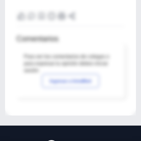
Comentarios
Para ver los comentarios de colegas o
para expresar tu opinión debes iniciar
sesión
Ingresar a IntraMed