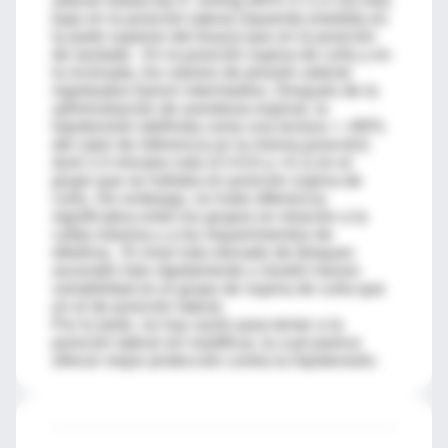
arterial media fue 9 mmHg (95% CI 3 a 14) más
bajo en la posición lateral izquierda (medida en
la parte superior del brazo) que en la posición
de sentado. En la posición supina de cuña y en
la inclinada, los valores de presión arterial
registrados fueron intermedios. Después de la
administración de anestesia espinal, la
hipotensión (definida como una lectura < =80%
del valor de referencia en la misma posición)
duró 2.4 minutos más (CI+0.6 a +4.1) en el
grupo que se hallaba en posición supina de
cuña. Sin embargo, no hubo diferencia
significativa entre los grupos en relación a la
caída máxima y a los requerimientos de
efedrina. El nivel más elevado de bloqueo
ascendió más rápidamente y mostró menos
variabilidad en el grupo de supina de cuña que
en el de posición lateral.
Por lo tanto, no hay razón para temer a la
posición lateral sin modificar, la cual parece
ofrecer mejor protección contra la hipotensión.