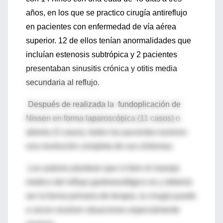
años, en los que se practico cirugía antireflujo
en pacientes con enfermedad de vía aérea
superior. 12 de ellos tenían anormalidades que
incluían estenosis subtrópica y 2 pacientes
presentaban sinusitis crónica y otitis media
secundaria al reflujo.
Después de realizada la fundoplicación de
Nissen en forma laparoscópica (11 casos) o
abierta (3 casos), todos los pacientes tuvieron
una resolución completa de sus síntomas.
Los autores plantean que si bien el manejo
medico del reflujo gastroesofágico es y debería
ser la forma primaria de terapia, la cirugía puede
a veces resolver situaciones especialmente