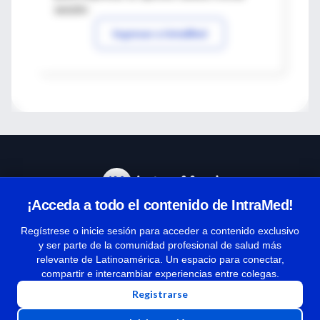
sesión
Ingresar a IntraMed
¡Acceda a todo el contenido de IntraMed!
Centro de Ayuda
Regístrese o inicie sesión para acceder a contenido exclusivo
y ser parte de la comunidad profesional de salud más
relevante de Latinoamérica. Un espacio para conectar,
Términos y condiciones
compartir e intercambiar experiencias entre colegas.
| Políticas de privacidad
Registrarse
| Todos los derechos reservados | Copyright 1997-2026