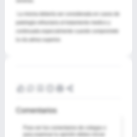
severas.
La misma debería ser considerada en casos de
patología refractaria al tratamiento medico y
continuada especialmente cuando compromete
la vía aérea superior.
Comentarios
Para ver los comentarios de colegas o
para expresar tu opinión debes iniciar