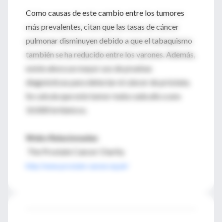
Como causas de este cambio entre los tumores
más prevalentes, citan que las tasas de cáncer
pulmonar disminuyen debido a que el tabaquismo
también se ha reducido entre los varones. Además,
existe ahora un mayor uso de pruebas
diagnósticas para detectar el cáncer de próstata.
Se calcula que este tumor mata cada año a uno
10.000 británicos.
Webs Relacionadas
The Prostate Cancer Charity
http://www.prostate-cancer.org.uk/