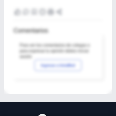
Comentarios
Para ver los comentarios de colegas o
para expresar tu opinión debes iniciar
sesión
Ingresar a IntraMed