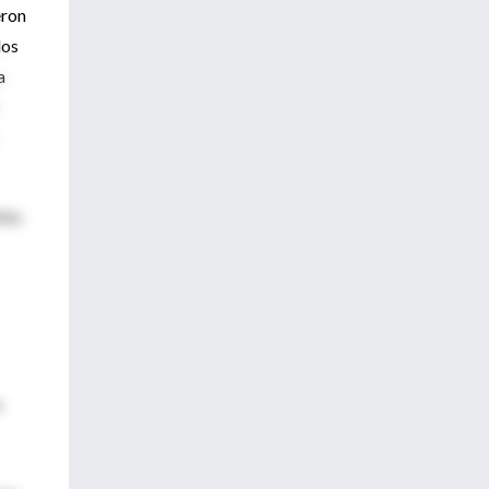
eron
los
a
nta.
s