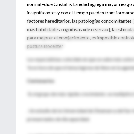
normal -dice Cristalli-. La edad agrega mayor riesg
insignificantes y con el tiempo pueden transformarse
factores hereditarios, las patologías concomitantes 
más habilidades cognitivas «de reserva»], la estimulac
para mejorar el envejecimiento, es imposible control
postura inocente."
Los especialistas coinciden en que se sabe más sobre
Ya es hora de que el tema ingrese de lleno en la agend
Centenarios
Es el grupo de más rápido crecimiento: se multiplicó
. Un estudio de la Universidad de Dinamarca del Sur
pronunciados de discapacidad.