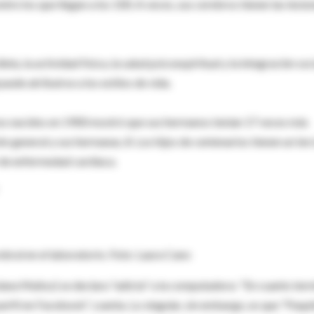
re los que llegan a los 100. A veces, sus cerebros tienen las lesio
ta, la actividad física, la salud psicoespiritual y la integración soci
ede atribuirse a los estilos de vida.
nos nacidos en 1900 mostró que sus hermanos tenían 17 veces más
ión general y sus hermanas, 8. Los hijos de centenarios tienen un ter
r de enfermedad cardíaca.
ebral en el laboratorio. Foto: Laura Cano
lana Muñoz) se declara "adicta" a la computadora: "En cuanto ter
erfil en Facebook", cuenta. Lo singular, sin embargo, es que "Paqui