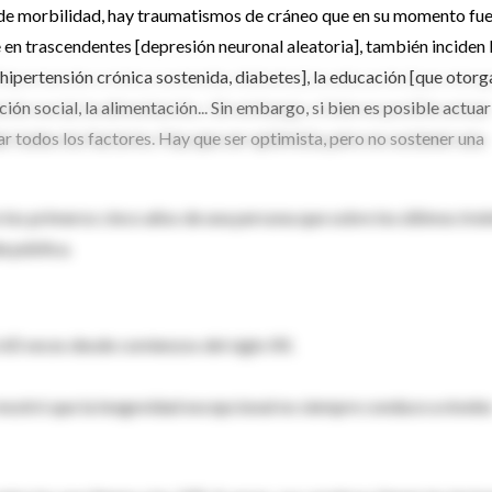
o de morbilidad, hay traumatismos de cráneo que en su momento fu
 en trascendentes [depresión neuronal aleatoria], también inciden 
[hipertensión crónica sostenida, diabetes], la educación [que otorg
ión social, la alimentación... Sin embargo, si bien es posible actuar
ar todos los factores. Hay que ser optimista, pero no sostener una
 los primeros cinco años de una persona que sobre los últimos trei
a pública.
 60 veces desde comienzos del siglo XX.
 mostró que la longevidad excepcional no siempre conduce a nivele