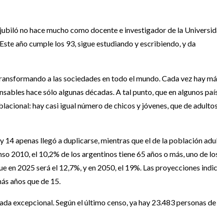
se jubiló no hace mucho como docente e investigador de la Universi
 Este año cumple los 93, sigue estudiando y escribiendo, y da
 transformando a las sociedades en todo el mundo. Cada vez hay m
sables hace sólo algunas décadas. A tal punto, que en algunos paí
blacional: hay casi igual número de chicos y jóvenes, que de adulto
 14 apenas llegó a duplicarse, mientras que el de la población adu
so 2010, el 10,2% de los argentinos tiene 65 años o más, uno de lo
ue en 2025 será el 12,7%, y en 2050, el 19%. Las proyecciones indi
ás años que de 15.
 nada excepcional. Según el último censo, ya hay 23.483 personas de