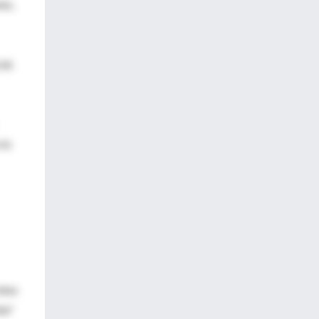
nes,
al.
cio
mino
ta"