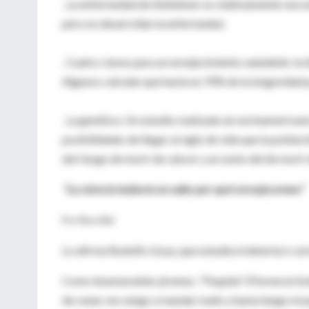
. La enfermedad de Alzheimer es relativamente rara ent
pero no desarrollan la enfermedad.
. Cuatro claves para un envejecimiento saludable: la die
Algunos calculan que hasta un 70% de la longevidad pu
. La genética. Un estudio realizado en norteamerica
posibilidades de llegar al siglo de vida que la poblac
del riesgo de morir de cáncer y un sexto del de mori
"La ciencia todavía no sabe por qué envejecemos"
Por Nora Bär
Lo afirma Rodolfo Goya, que estudia el deterioro cer
Como innumerables jóvenes, "Paquita" (Florencia So
de cenar, me vengo a mandar mails y hasta tengo mi p