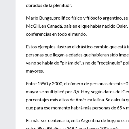
dorados de la plenitud".
Mario Bunge, prolífico físico y filósofo argentino, 
McGill, en Canadá, país en el que había nacido Osler.
conferencias en todo el mundo.
Estos ejemplos ilustran el drástico cambio que está
personas que llegan a edades que hubieran sido impen
ya no se habla de "pirámide", sino de "rectángulo" po
mayores.
Entre 1950 y 2000, el número de personas de entre 0 y
mayor se multiplicó por 3,6. Hoy, según datos del Cen
porcentajes más altos de América latina. Se calcula q
que para ese momento habrá más personas de 65 y m
Es más, ser centenario, en la Argentina de hoy, no es
entre 95 y 99 años, y 3487, que tienen 100 y más.