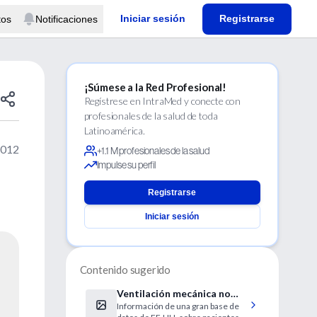
Iniciar sesión
Registrarse
tos
Notificaciones
¡Súmese a la Red Profesional!
Regístrese en IntraMed y conecte con
profesionales de la salud de toda
Latinoamérica.
2012
+1.1 M profesionales de la salud
Impulse su perfil
Registrarse
Iniciar sesión
Contenido sugerido
Ventilación mecánica no
Información de una gran base de
invasiva para las