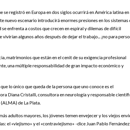
ue se registró en Europa en dos siglos ocurrirá en América latina en
ste nuevo escenario introducirá enormes presiones en los sistemas
d se enfrenta a costos que crecen en espiral y dilemas de difícil
ue vivirían algunos años después de dejar el trabajo... ¡no para pers
a, matrimonios que están en el cenit de su exigencia profesional
nte, una múltiple responsabilidad de gran impacto económico y
que lo único que queda de la persona que uno conoce es el
ra Diana Cristalli, consultora en neurología y responsable científ
r (ALMA) de La Plata.
ás adultos mayores, los jóvenes temen envejecer y los viejos envi
as: el «viejismo» y el «contraviejismo» -dice Juan Pablo Fernández