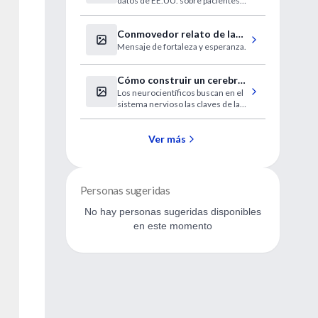
datos de EE.UU. sobre pacientes
exacerbaciones de la EPOC
ingresados (HCUP-NIS) entre
1998 y 2008
Conmovedor relato de la
Mensaje de fortaleza y esperanza.
médica chaqueña que le
ganó a la muerte
Cómo construir un cerebro
Los neurocientíficos buscan en el
humano
sistema nervioso las claves de la
esquizofrenia y la depresión.
Ver más
Personas sugeridas
No hay personas sugeridas disponibles
en este momento