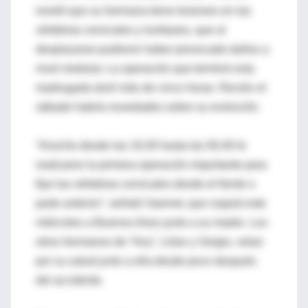
reveló que su hermana tiene lesiones en las
vértebras cervicales y lumbares, que al
desplazarse pudieron haber provocado daños a
nivel medular. La operación que terminó esta
madrugada duró más de cinco horas. Recién el
sábado habría novedades sobre su evolución.
“Anoche desde las 19,30 hasta las 00,40 le
realizaron la primera operación importante para
fijar las vértebras cervicales desde el frente o
parte anterior”, señaló Vaernet, que viajará este
miércoles a Buenos Aires junto a su madre. Los
otros hermanos de “Any”, Lilian y Sergio, velan
por su salud junto a ella desde poco después
del accidente.