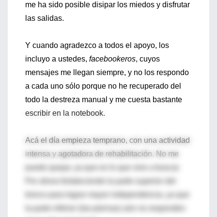
me ha sido posible disipar los miedos y disfrutar
las salidas.
Y cuando agradezco a todos el apoyo, los
incluyo a ustedes,
facebookeros
, cuyos
mensajes me llegan siempre, y no los respondo
a cada uno sólo porque no he recuperado del
todo la destreza manual y me cuesta bastante
escribir en la notebook.
Acá el día empieza temprano, con una actividad
intensa y agotadora de rehabilitación. No me
puedo quejar, ya que es lo que vine a buscar.
Por ahora fortaleciendo la parte superior del
tronco para lograr mayor independencia, ya que
la parte inferior (las piernas) aún no responden