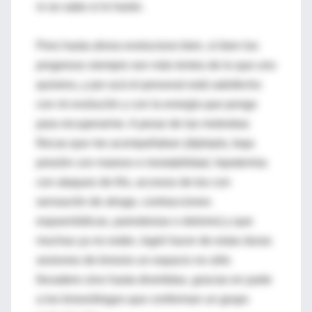
ni se sabe si lo harán.
Pero hasta ahora evoluciono bien, si bien los
progresos siempre son más lentos de lo que uno
quisiera, y por acá el personal está satisfecho
con mi evolución y con la energía que pongo
para recuperarme. A pesar de las molestias
físicas que me acompañaban (diplopía, baja
presión con mareos e inestabilidad, hipotermia
con ataques de frío, accesos de tos con
sensación de ahogo, contracciones
espasmódicas, parestesias o dolores) y que
muchas ya no están, logré hacer de estas duras
sesiones de kinesio un espacio no sólo
llevadero sino hasta divertidas, gracias en parte
a los kinesiólogos que conforman un grupo