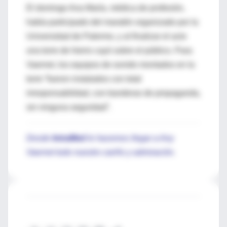
El domingo Ana María, médica de profesión,
había participado del maratón organizado por la
Universidad de Palermo, y al finalizar el acto
una torre de hierro cayó sobre el público. Para
Vaernet, los equipos de sonido montados en la
torre “fueron instalados con total
irresponsabilidad, con banderas de propaganda,
sin ninguna seguridad”.
Desde
IntraMed
le hacemos llegar a Any
Vaernet todo nuestro cariño y admiración.