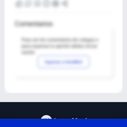
Comentarios
Para ver los comentarios de colegas o
para expresar tu opinión debes iniciar
sesión
Ingresar a IntraMed