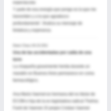
espectacular.
Y parte de esa energía que pongo es la que me
transmiten y a la que agradezco
profundamente", finaliza su mensaje de
fortaleza y esperanza.
Diario Chaco 04.10.2011
Una de las accidentadas por caída de una
torre
La chaqueña gravemente herida durante un
maratón en Buenos Aires permanece en coma
farmacológico.
Ana María Vaernet es hermana del ex titular de
ECOM e hija de la ex legisladora radical Thelma
Farré de Vaernet. El propio Cristian Vaernet