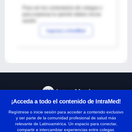
Para ver los comentarios de colegas o
para expresar tu opinión debes iniciar
sesión
Ingresar a IntraMed
¡Acceda a todo el contenido de IntraMed!
Centro de Ayuda
Regístrese o inicie sesión para acceder a contenido exclusivo
y ser parte de la comunidad profesional de salud más
relevante de Latinoamérica. Un espacio para conectar,
Términos y condiciones
compartir e intercambiar experiencias entre colegas.