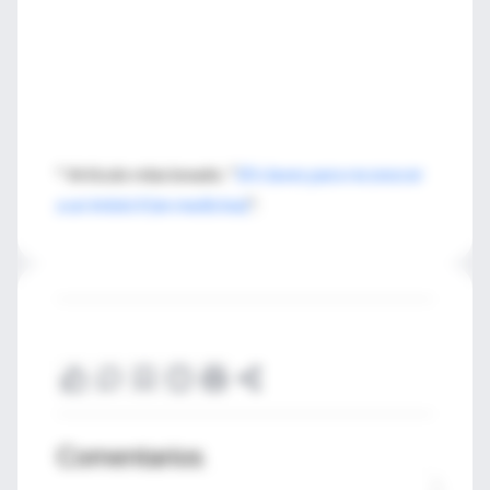
* Artículo relacionado: "
20 claves para reconocer
a un imbécil (en medicina)
".
Comentarios