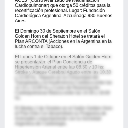
ACLS (Curso Avanzado de Reanimación
Cardiopulmonar) que otorga 50 créditos para la
recertificación profesional. Lugar: Fundación
Cardiológica Argentina. Azcuénaga 980 Buenos
Aires.
El Domingo 30 de Septiembre en el Salón
Golden Horn del Sheraton Hotel se tratará el
Plan ARCONTA (Acciones en la Argentina en la
lucha contra el Tabaco).
El Lunes 1 de Octubre en el Salón Golden Horn
se presentarán: el Plan Conciencia de
Hipertensión Arterial entre las 08.30 y 10 hs;
Stroke y Ataque Cerebral Agudo entre las 10.30
y 12.00 hs.: Impacto en la Comunidad del
Transplante y la Insuficiencia Cardíaca entre las
12.15 y 13.00 hs y Curso de Reanimación
Cardiopulmonar Básica entre las 14.30 y 18.00
hs.
El Martes 2 de Octubre en el Salón Golden Horn
el Plan Edu-Cor desarrollará su Programa de
Activiades conjuntamente con la Sociedad
Argentina de Cardiología.