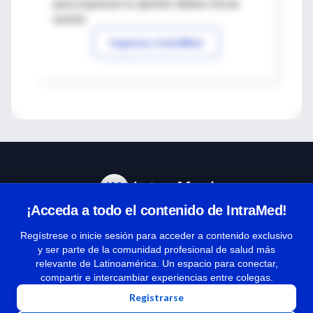
para expresar tu opinión debes iniciar
sesión
Ingresar a IntraMed
¡Acceda a todo el contenido de IntraMed!
Centro de Ayuda
Regístrese o inicie sesión para acceder a contenido exclusivo
y ser parte de la comunidad profesional de salud más
relevante de Latinoamérica. Un espacio para conectar,
Términos y condiciones
compartir e intercambiar experiencias entre colegas.
| Políticas de privacidad
Registrarse
| Todos los derechos reservados | Copyright 1997-2026