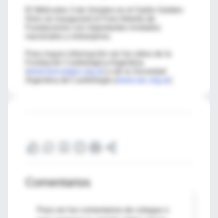
El Miércoles 3 de Octubre en el Salón Golden
Horn se inaugurará el Foro Abierto de
Fundaciones con importantes invitados
nacionales y extranjeros.
Para mayor información ver los sitios de la
Fundación Cardiológica Argentina
(
www.funcargen.org.ar
) o de la Sociedad
Argentina de Cardiología (
www.sac.org.ar
)
Comentarios
Para ver los comentarios de colegas o