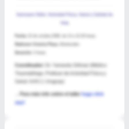
Seminario-Taller: Actividad Física, Salud y Calidad de
Vida
Fecha:
22 de octubre,2008, de 13 a 16.30 horas.
Radisson Victoria Plaza.
Montevideo
Duración:
3 horas
Coordinador:
Dr. Yamandu Gillman (Médico
Traumatólogo, Profesor de Actividad Física y
Salud. IUACJ, Uruguay)
Para más info sobre el taller
haga click
→
aquí