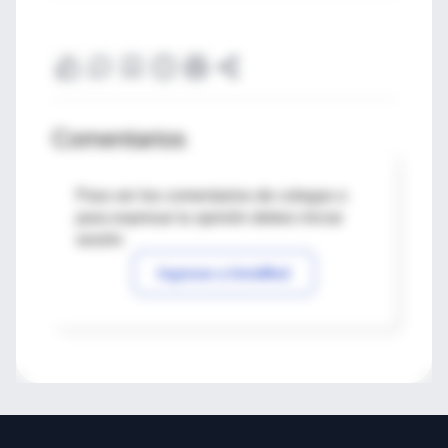
Comentarios
Para ver los comentarios de colegas o
para expresar tu opinión debes iniciar
sesión
Ingresar a IntraMed