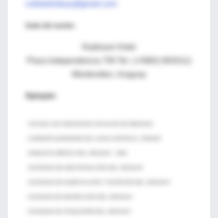
calidadvidauy@gmail.com
Sede del evento:
Radisson Hotel
Plaza Independencia 759 Tel.: (+5982) 9020111
Montevideo, Uruguay
Apoyan:
·
ESCUELA DE GRADUADOS FACULTAD DE MEDICINA
· COMISIÓN HONORARIA DE LUCHA CONTRA EL CÁNCER
· SINDICATO MÉDICO DEL URUGUAY - SMU
· SOCIEDAD DE ANESTESIOLOGÍA DEL URUGUAY
· SOCIEDAD DE DIABETOLOGÍA Y NUTRICIÓN DEL URUGUAY
· SOCIEDAD DE NEUROLOGÍA DEL URUGUAY
· SOCIEDAD DE PSIQUIATRÍA DEL URUGUAY