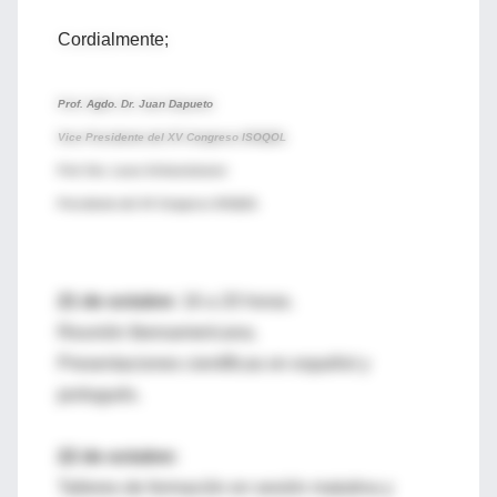
Cordialmente;
Prof. Agdo. Dr. Juan Dapueto
Vice Presidente del XV Congreso ISOQOL
Prof. Dra. Laura Schwartzmann
Presidente del XV Congreso ISOQOL
21 de octubre
: 16 a 20 horas.
Reunión Iberoamericana.
Presentaciones científicas en español y
portugués.
22 de octubre:
Talleres de formación en sesión matutina y