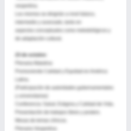
vespertina.
Los mismos se dirigirán a nivel básico,
intermedio y avanzado, tanto en
aspectos conceptuales como metodológicos y
de adaptación cultural.
23 de octubre:
Plenaria Matutina:
Promoviendo Calidad y Equidad en América
Latina.
(Participación de autoridades gubernamentales
y universitarias)
Conferencia: Salud, Estigma y Calidad de Vida.
Presentación de trabajos libres y posters.
Mesas de temas clínicos.
Plenaria Vespertina: