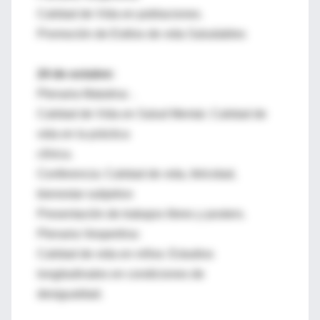
Calidad de Vida en poblaciones.
Promoción de Estilos de vida Saludables
24 de octubre:
Plenaria Matutina: .
Calidad de Vida en Salud Mental. Calidad de
vida en la práctica
clínica.
Conferencia: Calidad de vida, felicidad,
bienestar subjetivo
Presentación de trabajos libres y posters.
Plenaria Vespertina:
Calidad de vida en niños: Estudios
longitudinales en condiciones de
desigualdad.