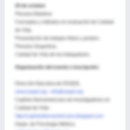
25 de octubre
Plenaria Matutina:
Conceptos y métodos en evaluación de Calidad
de Vida.
Presentación de trabajos libres y posters.
Plenaria Vespertina:
Calidad de Vida de los trabajadores.
Organización del evento e inscripción:
Dirección Ejecutiva de ISOQOL
www.isoqol.org
-
info@isoqol.org
Capítulo Iberoamericano de Investigadores en
Calidad de Vida:
http://capituloiberoamericano.blogspot.com
Depto. de Psicología Médica: