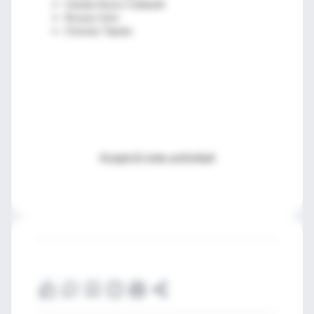
Claudia Alonzo Caldarelli
Roxana Solís
Christian Tejedor
Auspició esta actividad