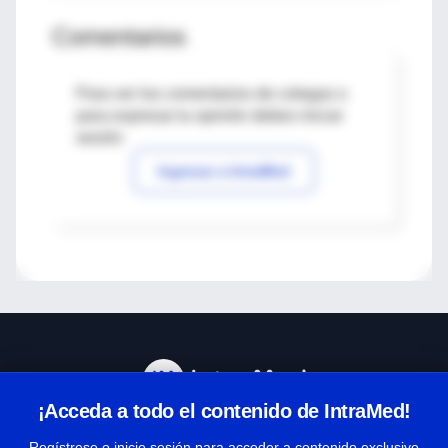
Comentarios
Para ver los comentarios de colegas o
para expresar tu opinión debes iniciar
sesión
Ingresar a IntraMed
¡Acceda a todo el contenido de IntraMed!
Centro de Ayuda
Regístrese o inicie sesión para acceder a contenido exclusivo