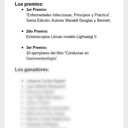
Los premios:
1er Premio:
“Enfermedades Infecciosas, Principios y Práctica” .
Sexta Edición. Autores Mandell Douglas y Bennett.
2do Premio:
Estetoscopios Litman modelo Ligthweigt II
3er Premio:
10 ejemplares del libro “Conductas en
Gastroenterología”.
Los ganadores:
Johanna Cecilia Rapetti
Juan Alberto Moukarzel
Genoveva Bertot
Juan Pablo Biscaiburo
Jésica Thomé
Lorena Verónica Aransibia
María de la Paz Chang
Romina Cecilia Bebennoth
Alejandra Rodriguez