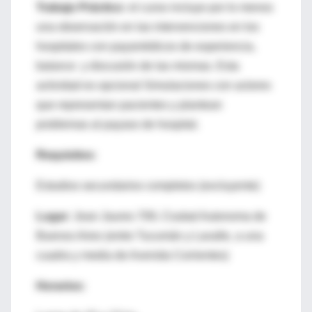
Trabajo Práctico:
el curso incluye por lo menos
una observación en las intervenciones en los
hospitales con payamédicos de experiencia,
balance y discusión de las mismas. Esta
actividad es opcional Simulaciones con actores
que representan pacientes y plantean
problemas al payaso de hospital.
Requisitos:
Estudios secundarios completos (excluyente)
Lugar:
Jean Jaures 709, Ciudad Autonoma de
Buenos Aires (entre Tucumán y Lavalle, a una
cuadra y media de Avenida Corrientes)
Horarios: