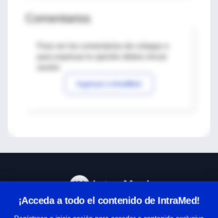
Comentarios
Para ver los comentarios de colegas o
para expresar tu opinión debes iniciar
sesión
Ingresar a IntraMed
¡Acceda a todo el contenido de IntraMed!
Centro de Ayuda