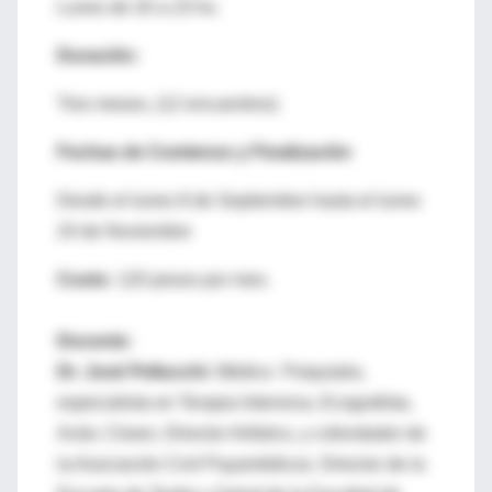
Lunes de 20 a 23 hs.
Duración:
Tres meses, (12 encuentros)
Fechas de Comienzo y Finalización
Desde el lunes 8 de Septiembre hasta el lunes
24 de Noviembre
Costo:
120 pesos por mes.
Docente:
Dr. José Pellucchi:
Médico Psiquiatra,
especialista en Terapia Intensiva, Ecografista,
Actor, Clown, Director Artístico, y cofundador de
la Asociación Civil Payamédicos. Director de la