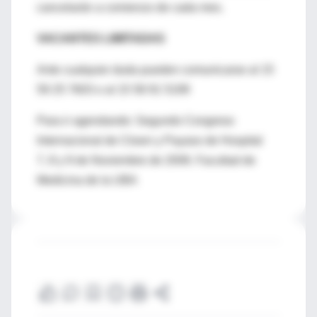
cancelarán a comienzo de cada mes.
VACANTES LIMITADAS
Ante cualquier duda pueden comunicarse al 15
59 25 7603 o al 15 58 91 5199
Para ir agendando: Segundo Congreso
Internacional de Clown y Payaso de Hospital
7, 8 y 9 de Noviembre de 2008. Facultad de
Medicina de la UBA