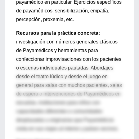
payamédico en particular. Ejercicios específicos
de payamédicos: sensibilización, empatía,
percepción, proxemia, etc.
Recursos para la práctica concreta:
investigación con números generales clásicos
de Payamédicos y herramientas para
confeccionar improvisaciones con los pacientes
o escenas individuales pautadas. Abordajes
desde el teatro lúdico y desde el juego en
general para salas con muchos pacientes, salas
de espera o intervenciones de Payamédicos en
escuelas, instituciones para niños con
capacidades diferentes o comunidades
desplazadas u originarias que Payamédicos
visita en sus viajes al interior y países vecinos.