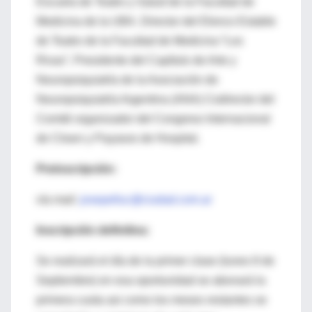
Escuela de Teatro y Salud de la Facultad de
Medicina de la UBA. Director del Elenco Estable
de Teatro de la Facultad de Medicina “Los
Rivas”, Presidente del Capítulo de Arte y
Neuropsiquiatría de la Asociación de
Neuropsiquiatría Argentina (ANA) Codirector del
Comité organizador del Congreso Internacional
de Clown y Payasos de Hospital.
Preinscripción:
vía mail:
josepelluc@ciudad.com.ar
Inscripción definitiva:
Se realizará el día de la primer clase (lunes 8 de
Septiembre) en esa oportunidad se abonará la
primera cuota asi como los meses restantes se