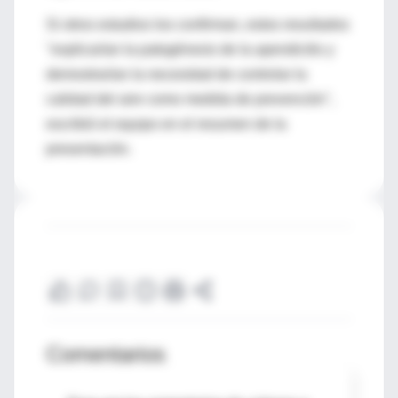
Si otros estudios los confirman, estos resultados
"explicarían la patogénesis de la apendicitis y
demostrarían la necesidad de controlar la
calidad del aire como medida de prevención",
escribió el equipo en el resumen de la
presentación.
Comentarios