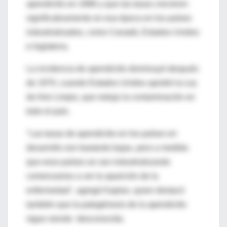
apendicitis en 1886 y que las tasas crecieron
significativamente en esa época en los países
industrializados, como Canadá, Estados Unidos
e Inglaterra.
La incidencia de apendicitis disminuyó después
de 1970, cuando Estados Unidos aprobó la Ley
de Aire Limpio, que redujo la contaminación en
todo el país.
"Las tasas de apendicitis en los países en
desarrollo son bastante bajas, pero a medida
que esos países se van industrializando
comenzamos a ver la aparición de la
enfermedad", agregó Kaplan, quien destacó
también que la patogénesis de la apendicitis
sigue siendo desconocida.