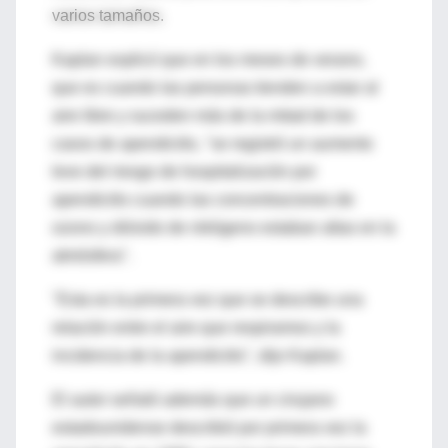
varios tamaños.
Kaplan explicó que en los meses de verano,
que es cuando las personas tienden a estar al
aire libre y suceden más de la mitad de los
casos de apendicitis, "se registró un aumento
leve del riesgo de hospitalización por
apendicitis cuando las concentraciones de
ozono y dióxido de nitrógeno estaban altas en la
atmósfera".
"Esta es la primera vez que se describe una
relación entre el aire que respiramos y la
incidencia de la apendicitis", dijo Kaplan.
El autor señaló además que un cirujano
estadounidense describió por primera vez la