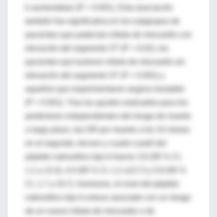
b aumentaban (P < 0.001). Esta asociación
también fue significativa en los subgrupos de
pacientes que padecían infarto de miocardio con
elevación del segmento ST (P = 0.02), los
pacientes que tuvieron infarto de miocardio sin
elevación del segmento ST (P < 0.001) y
aquellos que experimentaron angina inestable
(P < 0.001). Tras los ajustes realizados para los
predictores independientes del riesgo de muerte
a largo plazo, las OR por muerte a los 10 meses
en el segundo, tercero y cuarto cuartil del
péptido natriurético tipo b fueron 3.8 (95 % CI,
1.1 a 13.3), 4.0 (95 % CI, 1.2 a13.7) y 5.8 (95 %
CI, 1.7 a 19.7). Asimismo, el nivel del péptido
natriurético tipo b estuvo asociado con un riesgo
de un nuevo infarto de miocardio o de