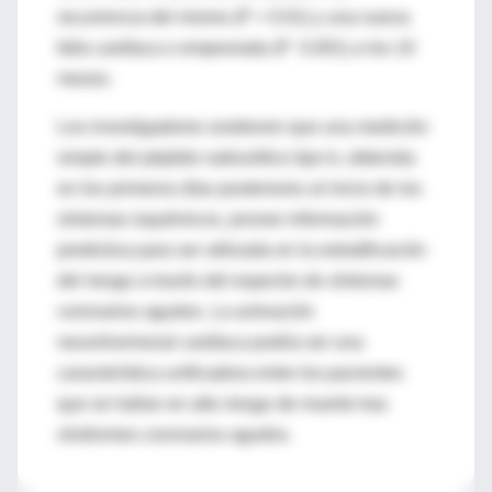
recurrencia del mismo (P = 0.01) y una nueva
falla cardíaca o empeorada (P 0.001) a los 10
meses.
Los investigadores sostienen que una medición
simple del péptido natriurético tipo b, obtenida
en los primeros días posteriores al inicio de los
síntomas isquémicos, provee información
predictiva para ser utilizada en la estratificación
del riesgo a través del espectro de síntomas
coronarios agudos. La activación
neurohormonal cardíaca podría ser una
característica unificadora entre los pacientes
que se hallan en alto riesgo de muerte tras
síndromes coronarios agudos.