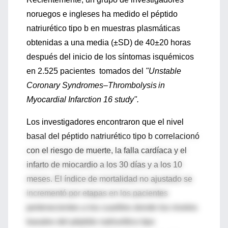
noruegos e ingleses ha medido el péptido
natriurético tipo b en muestras plasmáticas
obtenidas a una media (±SD) de 40±20 horas
después del inicio de los síntomas isquémicos
en 2.525 pacientes tomados del
"Unstable
Coronary Syndromes–Thrombolysis
in
Myocardial Infarction 16 study".
Los investigadores encontraron que el nivel
basal del péptido natriurético tipo b correlacionó
con el riesgo de muerte, la falla cardíaca y el
infarto de miocardio a los 30 días y a los 10
meses. El índice de mortalidad no ajustado se
incrementó por etapas en los pacientes
pertenecientes a los cuartiles donde los niveles
basales del péptido natriurético tipo