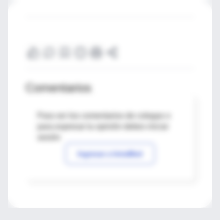
Comentarios
Para ver los comentarios de colegas o
para expresar tu opinión debes iniciar
sesión
Ingresar a IntraMed