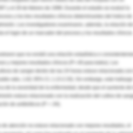
97 y el 28 de febrero de 1998. Durante el estudio se evaluó la
ceso y los tres resultados clínicos determinantes del Indice de
isión. Los investigadores examinaron, además, la relación de
 el logro de un marcador del proceso y los resultados clínicos
straron que no existió una relación estadística o consistenteme
eso y mejores resultados clínicos (P>.40 para todos). Los
ltivos de sangre dentro de las 24 horas estuvo relacionada con
 (odds ratio, 1.62; 95% CI, 1.13-2.33). Sin embargo, este hallazgo
ca de la severidad de la enfermedad, desde que el aumento de 
sión estuvo relacionado con la realización del cultivo de sang
ión de antibióticos (P = .04).
 de atención no estuvo relacionado con mejores resultados, el