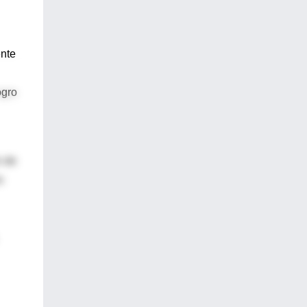
ente
ogro
n de
n