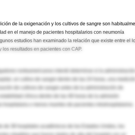
ición de la oxigenación y los cultivos de sangre son habitualm
dad en el manejo de pacientes hospitalarios con neumonía
unos estudios han examinado la relación que existe entre el l
 los resultados en pacientes con CAP.
tigadores norteamericanos intentó determinar si la administració
ospital, un cultivo de sangre dentro de las 24 horas, una medició
ización de cultivos de sangre antes de la administración de
estabilidad clínica dentro de las 48 horas de la admisión
a hospitalaria o menos muertes de pacientes intrahospitalarios.
ado de 38 hospitales académicos de los Estados Unidos, los
entes elegibles que fueron dados de alta del hospital con un