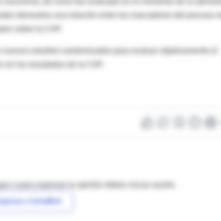
la neumonía, tal como fue evaluado en el momento de la admisi
e poder demostrar una relación entre los marcadores del proceso 
ales sobre la CAP.
s nuevos estudios randomizados para evaluar objetivamente el
n en los resultados de la CAP.
as o para expresar tu opinión debes iniciar sesión
ngresar a IntraMed