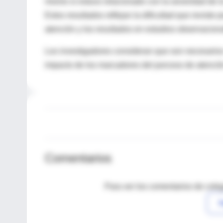
mismo si estuvo relacionado con la severidad de 
Estos resultados reflejan la dificultad que revist
atención y los resultados en estudios observacion
Los investigadores consideran que son necesario
impacto de los marcadores del porceso de atenció
Comentarios
Para ver los comentarios de coleg
I