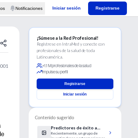
Iniciar sesión
Registrarse
tos
Notificaciones
¡Súmese a la Red Profesional!
Regístrese en IntraMed y conecte con
profesionales de la salud de toda
Latinoamérica.
2001
+1.1 M profesionales de la salud
Impulse su perfil
Registrarse
Iniciar sesión
Contenido sugerido
a
Predictores de éxito a
de
Recientemente, un grupo de
través de la inseminación