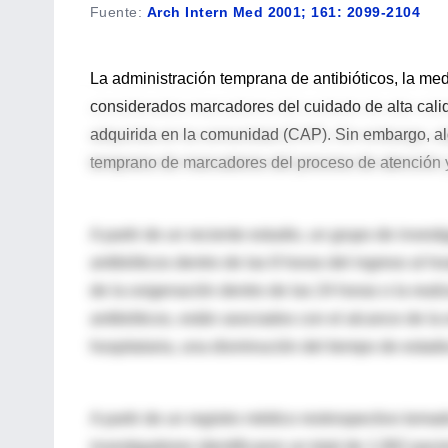
Fuente
:
Arch Intern Med 2001; 161: 2099-2104
La administración temprana de antibióticos, la med
considerados marcadores del cuidado de alta cali
adquirida en la comunidad (CAP). Sin embargo, alg
temprano de marcadores del proceso de atención y
A partir de un reciente estudio, un grupo de inves
antibióticos dentro de las 8 horas del ingreso al h
de la oxigenación dentro de las 24 horas o la real
antibióticos, están asociados con el alcance de la 
hospitalaria, una disminución del tiempo de estadi
A partir de un registro médico restrospectivo tom
investigadores identificaron un total de 1.062 paci