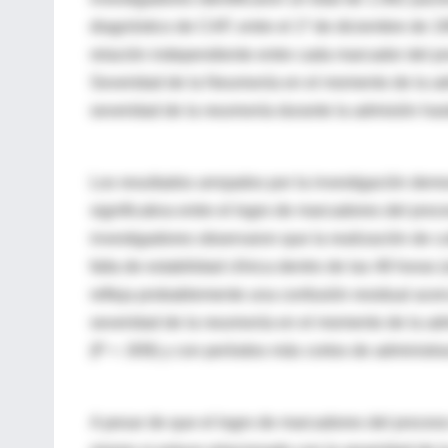
diagnóstico de CAP, entre el 1º de diciembre de 19
relación independiente entre cada marcador del pro
Severidad de la Neumonía en el momento de la adm
severidad de la neumonía durante la admisión hasta
Los resultados arrojados por la investigación demo
significativa entre el logro de marcadores del proc
investigadores observaron que la realización de cu
falta de estabilidad clínica dentro de las 48 horas
refleja probablemente una confusión residual acer
severidad de la neumonía en el momento de la admi
(P = .009) y con períodos más cortos de administrac
A pesar de que el logro de marcadores del proceso