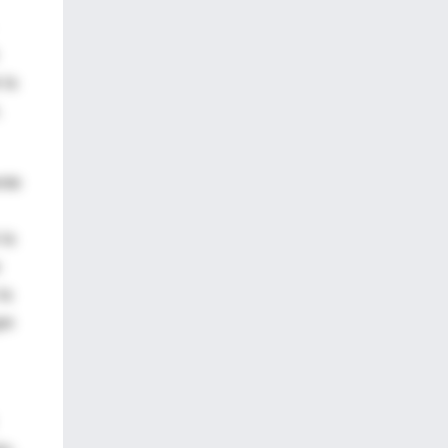
 la
.
nte
 la
la
re