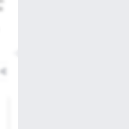
ón.
de