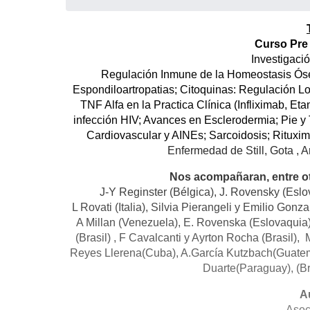
Curso Pre 
Investigació
Regulación Inmune de la Homeostasis Ósea;
Espondiloartropatias; Citoquinas: Regulación L
TNF Alfa en la Practica Clínica (Infliximab, Eta
infección HIV; Avances en Esclerodermia; Pie y 
Cardiovascular y AINEs; Sarcoidosis; Rituxi
Enfermedad de Still, Gota , Ar
Nos acompañaran, entre otr
J-Y Reginster (Bélgica), J. Rovensky (Esl
L Rovati (Italia), Silvia Pierangeli y Emilio Go
A Millan (Venezuela), E. Rovenska (Eslovaquia
(Brasil) , F Cavalcanti y Ayrton Rocha (Brasil),
Reyes Llerena(Cuba), A.García Kutzbach(Guate
Duarte(Paraguay), (Br
A
Asoc