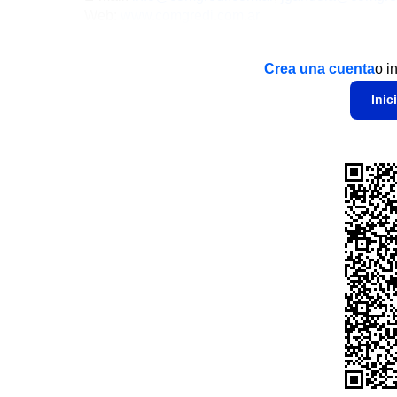
Web:
www.comgredi.com.ar
Crea una cuenta
o i
Inic