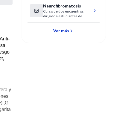
Neurofibromatosis
Curso de dos encuentros
dirigido a estudiantes de
medicina y profesionales
vinculados con el área de la
salud.
Ver más
Anti-
osa,
iesgo
t,
rera y
enes
) ,G
arita