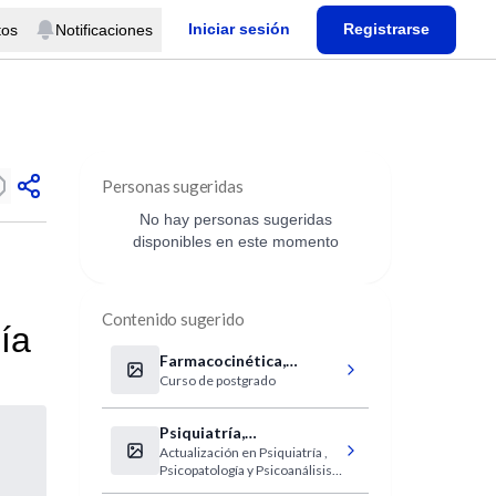
Iniciar sesión
Registrarse
tos
Notificaciones
Personas sugeridas
No hay personas sugeridas
disponibles en este momento
Contenido sugerido
ía
Farmacocinética,
Curso de postgrado
biodisponibilidad,
bioequivalencia
Psiquiatría,
Actualización en Psiquiatría ,
Psicopatología y
Psicopatología y Psicoanálisis
Psicoanálisis
Infanto-Juvenil