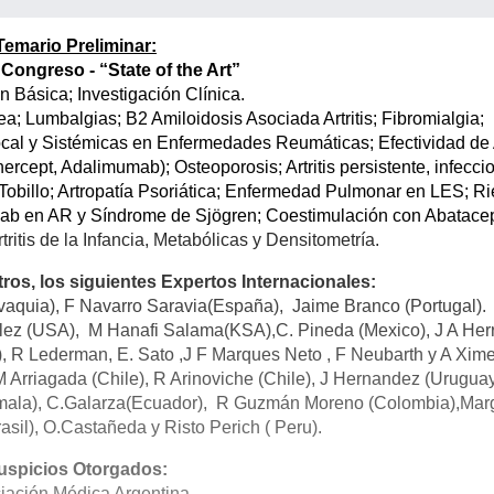
Temario Preliminar:
Congreso - “State of the Art”
n Básica; Investigación Clínica.
 Lumbalgias; B2 Amiloidosis Asociada Artritis; Fibromialgia;
ocal y Sistémicas en Enfermedades Reumáticas; Efectividad de 
nercept, Adalimumab); Osteoporosis; Artritis persistente, infecci
Tobillo; Artropatía Psoriática; Enfermedad Pulmonar en LES; R
mab en AR y Síndrome de Sjögren; Coestimulación con Abatacep
tritis de la Infancia, Metabólicas y Densitometría.
os, los siguientes Expertos Internacionales:
ovaquia), F Navarro Saravia(España), Jaime Branco (Portugal).
nzalez (USA), M Hanafi Salama(KSA),C. Pineda (Mexico), J A Her
), R Lederman, E. Sato ,J F Marques Neto , F Neubarth y A Xim
 M Arriagada (Chile), R Arinoviche (Chile), J Hernandez (Uruguay
mala), C.Galarza(Ecuador), R Guzmán Moreno (Colombia),Marg
asil), O.Castañeda y Risto Perich ( Peru).
uspicios Otorgados:
iación Médica Argentina