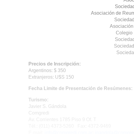
Sociedad
Asociación de Reum
Sociedad
Asociación
Colegio
Sociedad
Sociedad
Socieda
Precios de Inscripción:
Argentinos: $ 350
Extranjeros: U$S 150
Fecha Limite de Presentación de Resúmenes: 1
Turismo:
Javier S. Gándola
Comgredi
Av. Corrientes 1785 Piso 9 Of. T
Tél.: (011) 4373-5260 Fax: 4372-9469
E-mail:
info@comgredi.com.ar
;
jgandola@comgred