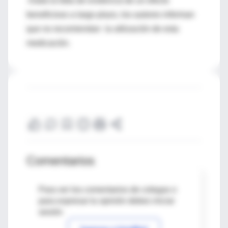
Dada la falta de evidencia de un efecto
beneficioso a largo plazo, los autores informan
que no recomiendan la utilización de esta
medicación.
Comentarios
Para ver los comentarios de colegas o
para expresar tu opinión debes iniciar
sesión