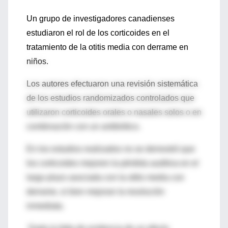
Un grupo de investigadores canadienses
estudiaron el rol de los corticoides en el
tratamiento de la otitis media con derrame en
niños.
Los autores efectuaron una revisión sistemática
de los estudios randomizados controlados que
utilizaron corticoides orales o nasales solos o en
combinación con un antibiótico.
En los estudios realizados no se demostró que
los corticoides mejoren la pérdida auditiva en el
largo plazo asociada con la otitis media con
derrame, si bien mejoran la resolución
inmediata.