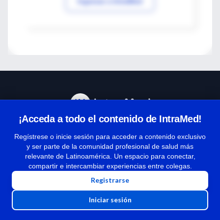
Ingresar a IntraMed
¡Acceda a todo el contenido de IntraMed!
Centro de Ayuda
Regístrese o inicie sesión para acceder a contenido exclusivo
y ser parte de la comunidad profesional de salud más
relevante de Latinoamérica. Un espacio para conectar,
Términos y condiciones
compartir e intercambiar experiencias entre colegas.
| Políticas de privacidad
Registrarse
| Todos los derechos reservados | Copyright 1997-2026
Iniciar sesión