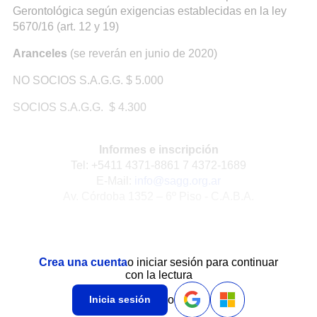
Gerontológica según exigencias establecidas en la ley
5670/16 (art. 12 y 19)
Aranceles
(se reverán en junio de 2020)
NO SOCIOS S.A.G.G. $ 5.000
SOCIOS S.A.G.G. $ 4.300
Informes e inscripción
Tel: +5411 4371-8861 7 4372-1689
E-Mail:
info@sagg.org.ar
Av. Córdoba 1352 – 6º Piso - C.A.B.A.
Crea una cuenta
o iniciar sesión para continuar
con la lectura
o
Inicia sesión