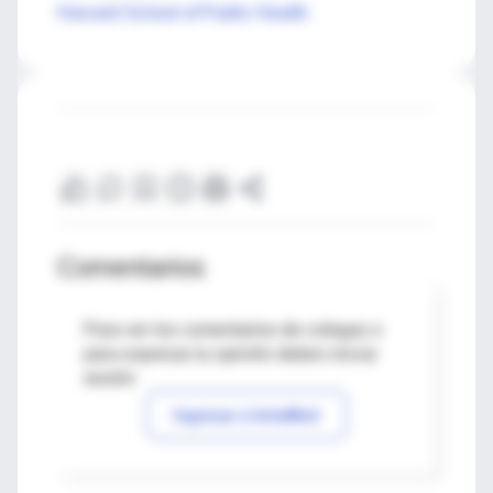
Harvard School of Public Health
Comentarios
Para ver los comentarios de colegas o
para expresar tu opinión debes iniciar
sesión
Ingresar a IntraMed