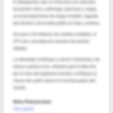
El tabaquismo, que se relaciona con cánceres
de pulmón, boca, estómago, páncreas y vejiga,
es el principal factor de riesgo evitable, seguido
del alcohol y de la dieta pobre en fruta y verdura.
De esos 2,43 millones de muertes evitables, el
37% son causadas por tumores de pulmón,
añaden.
La obesidad contribuye a cáncer colorrectal y de
mama y países ricos, mientras que la infección
por el virus del papiloma humano contribuye al
cáncer de cuello uterino en muchas partes del
mundo.
Webs Relacionadas
The Lancet