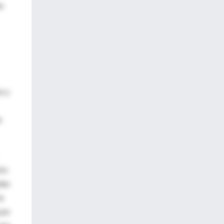
be
o y
e
tos
des
la
 por