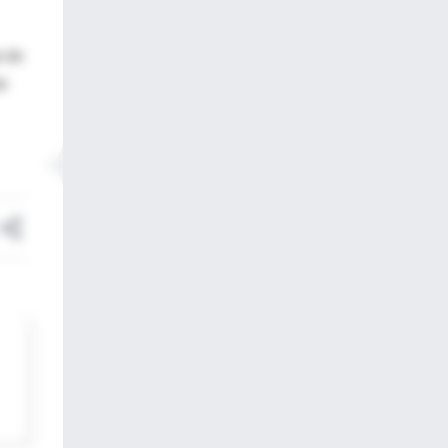
n de
de