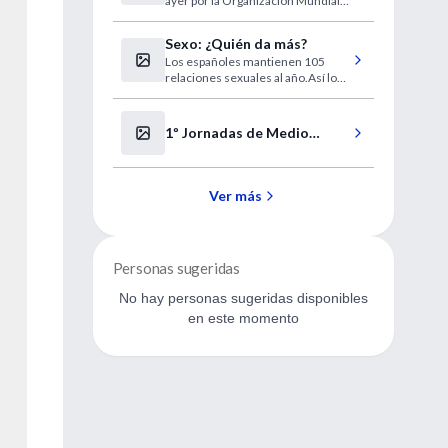
ayer por la Organización Mundial
hogar
de la Salud.
Sexo: ¿Quién da más?
Los españoles mantienen 105
relaciones sexuales al año.Así lo
revela un informe de una empresa
multinacional de preservativos.
1º Jornadas de Medio
Interno
Ver más
Personas sugeridas
No hay personas sugeridas disponibles
en este momento