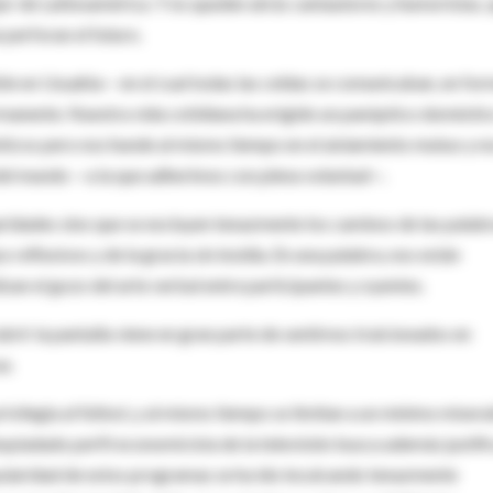
r de Latinoamérica. Y no queden atrás cantautores y humoristas, 
 perforan el futuro.
ble en Usuahia— en el cual todas las celdas se comunicaban, en fo
ermanente. Nuestra vida cotidiana ha erigido un panóptico domésti
énticos pero nos hunde al mismo tiempo en el aislamiento mutuo y n
 del mundo —a la que adherimos con plena voluntad—.
ridades sino que se excluyen tenazmente los caminos de las palab
reflexivos y de la gracia sin insidia. En una palabra, nos están
zan el gozo del arte verbal entre participantes y oyentes.
rir la pantalla viene en gran parte de sentirnos traicionados en
a.
rivilegia al fútbol, y al mismo tiempo se limitan a un mínimo miser
spiadado perfil economicista de la televisión busca además justifi
opularidad de estos programas se ha ido inculcando tenazmente