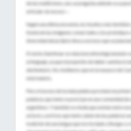
de las maldiciones, uno se pregunta adónde va a parar 
articular sin exceso—.
Según una última encuesta, los insultos más temibles 
tiranía de las imágenes comerciales y los prototipos
diversidad del prójimo lleva a excesos que se plasman
El verbo blasfemar se relaciona etimológicamente con
al lenguaje, ya que el propósito de dañar cambia el se
destinatario. No olvidemos que en la masacre de Ca
esta manera.
Pero el exceso de la mala palabra proviene en primer 
palabras que tanto se precisan en una comunidad de 
argentinos. Y también se olvida que existen entre no
actores y actrices que tanto saben de las palabras 
tradición de una lengua que nos ha dado a Borges y a 