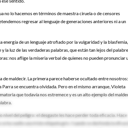
 ese sentido.
a no lo hacemos en términos de maestra ciruela o de censores
endemos regresar al lenguaje de generaciones anteriores ni a un
a energía de un lenguaje atrofiado por la vulgaridad y la blasfemia,
e y la luz de las verdaderas palabras, que están tan lejos del palabr
ras: nos aflige la miseria verbal de quienes no pueden pronunciar 
a de maldecir. La primera parece haberse ocultado entre nosotros:
a Parra se encuentra olvidada. Pero en el mismo arranque, Violeta
ematoria que todavía nos estremece y es un alto ejemplo del malde
labra.
o nivel del peligro: el desgaste les hace perder toda eficacia. Hace
s se ha vuelto una triste etiqueta gris. Cuando se desfonda la eficac