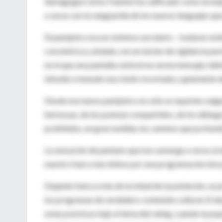
demagogia Carlos Fuentes ha calificado como la mejo
a veces son la vanguardia de los nuevos lenguajes que
El panóptico era un sistema carcelario —todavía visi
concéntrica y aislada, con un núcleo de vigilancia p
en el que una pantalla central nos envía mensajes id
infunde a menudo una visión recortada y aplastante
Desde ese nuevo panóptico no sólo se reparten vulga
hermosas, de los poemas compartidos, de los diálogos 
prohibidos, en gran medida, los caminos que profundi
La sensación de pantano que nos sumerge a veces al ab
nuestro fuero más íntimo por una programación inícu
Dejando fuera a más de la mitad de la población, se p
los programas de verdadero contenido cultural. El de
estas prácticas bajo el lema del rating, cuando la p