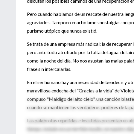
discuten los posibles caminos de una recuperación en
Pero cuando hablamos de un rescate de nuestra lengu
agraviados. Tampoco enarbolamos nostalgias: no pret
purismo utópico que nunca existió.
Se trata de una empresa más radical: la de recuperar l
pero ante todo atrofiado por la falta del agua, del air
como la noche del día. No nos asustan las malas palab
frase sin intercalarlas.
En el ser humano hay una necesidad de bendecir y otr
maravillosa endecha del "Gracias a la vida" de Violet
compuso "Maldigo del alto cielo", una canción blasf
cuando se mantienen los verdaderos poderes de la pa
Las palabrotas repetidas e insistidas presentan un alt
tiempo, boludo era un terrible insulto; en nuestro día