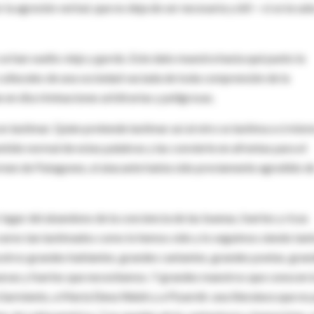
la agresión verbal, que no deja de ser necesaria y útil —si se la sa
se han vuelto viejo y gordo. Este dato muestra hasta qué punto la
 culturales de una sociedad vaciada de toda comprensión de la
 en discriminaciones arbitrarias y peligrosas.
 lastimar. Quien pretende lastimar así al otro se lastima a sí mism
ntido normal de estas palabras y las convierte en afrentas para el
rmen de Patagones, el atacante había sido previamente agredido d
lugar del abandono de la conciencia de las buenas, fuertes y ricas
seres tan lastimados como lo hemos sido y lo seguimos siendo tan
sotros grandes hablantes, grandes cantantes, grandes poetas, gran
nuevas y fuertes que necesitamos. Y grandes maestros que conocen 
Sarmiento, a María Elena Walsh y a Pizarnik: una literatura que no