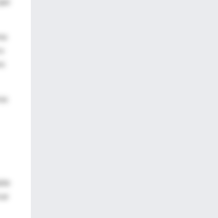
que
rma
co
os
ras
able
car