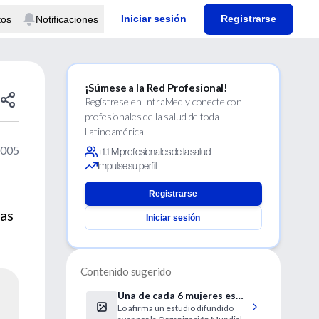
Iniciar sesión
Registrarse
tos
Notificaciones
¡Súmese a la Red Profesional!
Regístrese en IntraMed y conecte con
profesionales de la salud de toda
Latinoamérica.
2005
+1.1 M profesionales de la salud
Impulse su perfil
Registrarse
cas
Iniciar sesión
Contenido sugerido
Una de cada 6 mujeres es
Lo afirma un estudio difundido
víctima de la violencia en el