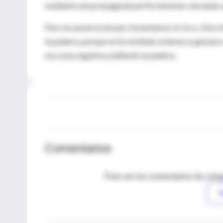
mediante una propaganda perfectamente calculada, que
Pero en ausencia de pan, fomentamos el circo. Discr
la palabra, porque no ha olvidado todavía su genuino 
esa zona seguimos pidiendo la palabra.
Comentarios
Para ver los comentarios de coleg
I