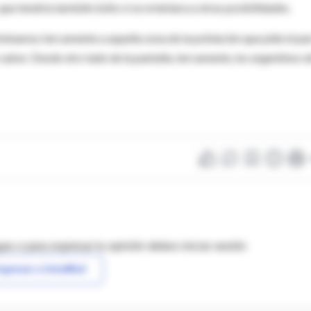
 tendría también éxito si se orientara a otras posibilidades.
iminamos tercamente a aquella zona de la población que pide el pa
sabor. Desde otro lado de la pantalla, tercamente, los argentinos 
as o para expresar tu opinión debes iniciar sesión
ngresar a IntraMed