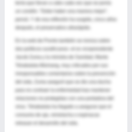
tenía que llevar a cabo cada vez que se ponía
un condón. “Debe haber una manera mejor”,
pensó. Y de esa reflexión ha surgido, cinco años
después, el preservativo ultrarápido.
En la web de Pronto también se ironiza sobre
dos políticos surafricanos -el ex vicepresidente
Jacob Zuma y la ministra de Sanidad, Manto
Tshabalala-Msimang, muy criticados por sus
irresponsables comentarios sobre la prevención
del sida. Zuma aseguró que se dio una ducha
para no contraer la enfermedad tras mantener
relaciones no protegidas con una portadora del
virus. Tshabalala ha llegado a asegurar que el
consumo de ajo, remolacha o espinacas
retrasan el desarrollo del sida.