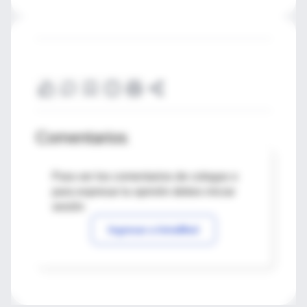
Comentarios
Para ver los comentarios de colegas o
para expresar tu opinión debes iniciar
sesión
Ingresar a IntraMed