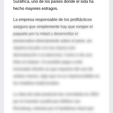
Suráfrica, uno de los países donde el sida ha
hecho mayores estragos.
La empresa responsable de los profilácticos
asegura que simplemente hay que romper el
paquete por la mitad y desenrollar el
preservativo directamente sobre el pene, sin
siquiera tocarlo con las manos (ver
demostración a la derecha). Como si de una
tirita se tratase. Un posible pega a este
innovador diseño es que requiere del uso de
ambas manos, algo que no es imprescindible en
los modelos tradicionales.
La idea de este producto fue concebida en 2001
por el inventor surafricano Willem van
Rensburg, molesto por el fastidioso ritual que