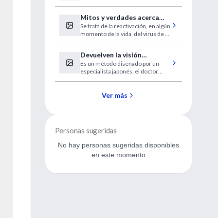
Mitos y verdades acerca
Se trata de la reactivación, en algún
del Herpes Zoster o
momento de la vida, del virus de la
"culebrilla"
varicela que no es eliminado del
organismo después de padecer la
Devuelven la visión
eruptiva.
Es un método diseñado por un
utilizando células de la
especialista japonés, el doctor
mucosa bucal
Kohji Nishida.
Ver más
Personas sugeridas
No hay personas sugeridas disponibles
en este momento