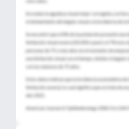
cinco años.
Se evaluó la agudeza visual mejor corregida y se hiz
el doblamiento del ángulo visual y la incidencia de la 
Se encontró que el 8% de la población presentó una d
limitación visual severa (20/200 o peor); el 7% tuvo d
personas de 75 o más años en el momento de empezar 
una limitación visual con el tiempo, doblar el ángulo
con los menores de 75 años.
Estos datos indican que la incidencia acumulativa d
limitación severa), lo cual significa que se trata de
año 2025.
American Journal of Ophthalmology 2006 Oct;144: