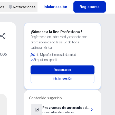
Iniciar sesión
Registrarse
tos
Notificaciones
¡Súmese a la Red Profesional!
Regístrese en IntraMed y conecte con
profesionales de la salud de toda
Latinoamérica.
2006
+1.1 M profesionales de la salud
Impulse su perfil
Registrarse
Iniciar sesión
Contenido sugerido
Programas de autocuidado
resultados alentadores
de la DMAE y depresión