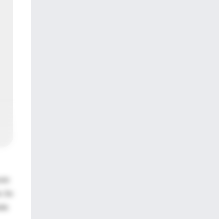
sin
. Se
ada