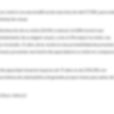
o un control con una modificación al protocolo del ETDRS, para me
limitación visual.
isminución de su visión (20/40 o menos); el 0,8% mostró una
oblamiento de su ángulo visual; y solo el 2% mejoró la visión. Las
el estudio, 15 años atrás, tuvieron más probabilidad de presenta
 visual y presentar una fuerte discapacidad en su visión en compara
e discapacidad visual en mayores de 75 años es de 25% (4% con
 un problema de salud pública de grandes proporciones para antes de
539.e1-549.e13