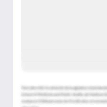
Para describir la variación de la agudeza visual dura
School of Medicine and Public Health, de Madison (E
evaluaron 4.068 personas de 43 a 86 años al momento