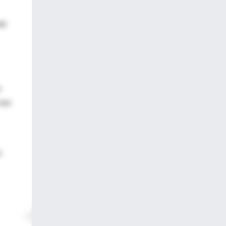
dir
r
ción
l