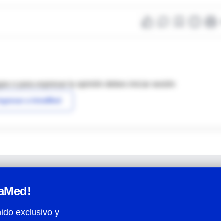
as o para expresar tu opinión debes iniciar sesión
ngresar a IntraMed
raMed!
ido exclusivo y